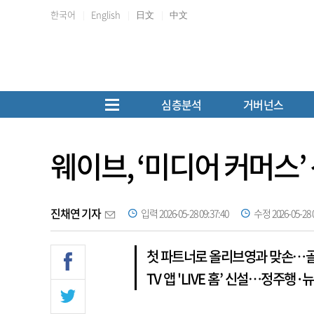
한국어
English
日文
中文
심층분석
거버넌스
웨이브, ‘미디어 커머스
진채연 기자
입력 2026-05-28 09:37:40
수정 2026-05-28 0
첫 파트너로 올리브영과 맞손…골프
TV 앱 'LIVE 홈’ 신설…정주행