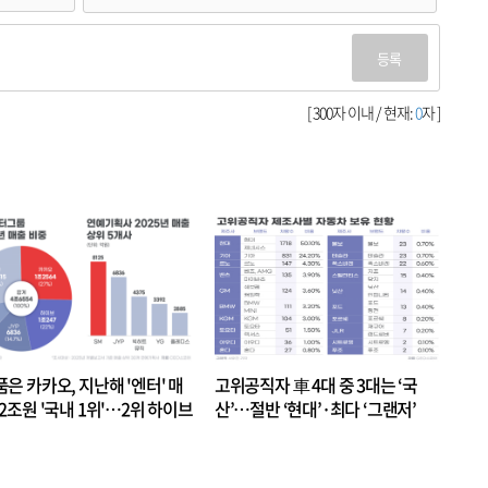
등록
[ 300자 이내 / 현재:
0
자 ]
품은 카카오, 지난해 '엔터' 매
고위공직자 車 4대 중 3대는 ‘국
.2조원 '국내 1위'…2위 하이브
산’…절반 ‘현대’·최다 ‘그랜저’
 JYP 순