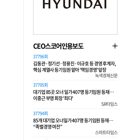
CEO스코어인용보도
37796회
김동관·정기선·정용진·이규호 등 경영 후계자,
핵심 계열사 등기임원 맡아 '책임경영' 앞장
녹색경제신문
37795회
대기업 85곳 오너 일가 407명 등기임원 등재…
이중근 부영 회장 '최다'
SR타임스
37794회
85개 대기업 오너일가 407명 등기임원 등재…
“족벌경영 여전”
스마트타임스