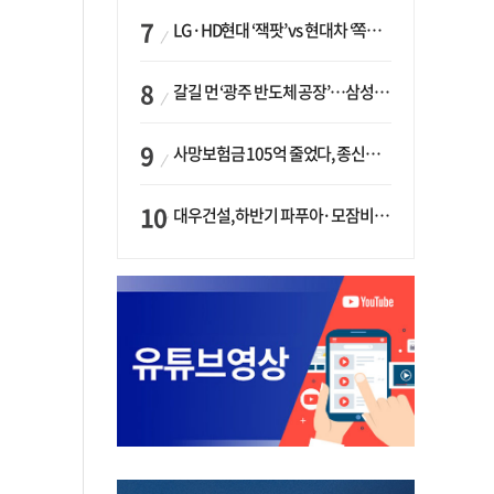
LG·HD현대 ‘잭팟’ vs 현대차 ‘쪽박’…글로벌 사모펀드, 韓 대기업 투자 ‘희비’
갈길 먼 ‘광주 반도체 공장’…삼성·SK, ‘주 52시간제’ 규제 해소 ‘공방’
사망보험금 105억 줄었다, 종신보험·유동화 동시에 ‘주춤’…신한라이프는 401억 급증
대우건설, 하반기 파푸아·모잠비크 LNG 플랜트 수주 가시권…수주목표 27조로 샹향