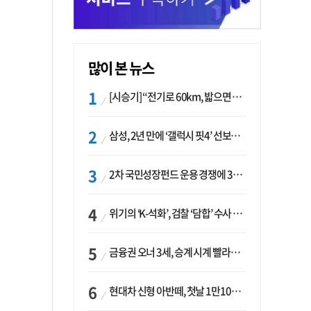
많이 본 뉴스
[시승기] “전기로 60km, 밟으면 462마력”…볼보 XC60 T8의 두 얼굴
삼성, 2년 만에 ‘갤럭시 핏4’ 선보이나…웨어러블 생태계 확장 ‘시동’
2차 국민성장펀드 운용 경쟁에 33개사 몰렸다…신한·하나 등 새 얼굴 대거 합류
위기의 ‘K-석화’, 검찰 ‘담합’ 수사 착수…“LG·한화·롯데 등 7개 업체, 8개 제품 가격 담합”
금융권 오너 3세, 승계 시계 빨라지나…한국투자 ‘속도’·미래에셋·메리츠는 ‘거리두기’
현대차 신형 아반떼, 첫날 1만1094대 계약…역대 최고치 경신