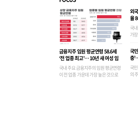
외국
율 
국내
가장
반면
융이
국민
금융지주 임원 평균연령 58.6세
기관
충’
‘전 업종 최고’… 10년 새 여성 임
원은 14배 껑충
국민
국내 주요 금융지주의 임원 평균연령
의 주
이 전 업종 가운데 가장 높은 것으로
가까
나타났다. 금융업 특유의 경험 중심 인
가 
사와 내부 승진 문화가 이어지면서 10
의 대
년새 임원의 평균연령이 높아졌으며,
평균연령이 60대를 기...