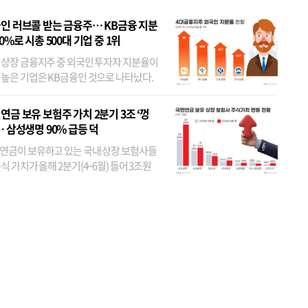
인 러브콜 받는 금융주… KB금융 지분
80%로 시총 500대 기업 중 1위
 상장 금융지주 중 외국인 투자자 지분율이
 높은 기업은 KB금융인 것으로 나타났다.
 외국인 지분율이 가장 낮은 곳은 메리츠금
었다. 특히 KB금융은 지난달 말 기준 해외
연금 보유 보험주 가치 2분기 3조 ‘껑
투자자 지분율이...
… 삼성생명 90% 급등 덕
연금이 보유하고 있는 국내 상장 보험사들
식 가치가 올해 2분기(4~6월) 들어 3조원
이 불어난 것으로 집계됐다. 삼성생명 주가
이 기간 90% 가까이 치솟으면서 전체 증가분
부분을 책임진 덕...