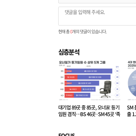
현재 총
0
개의 댓글이 있습니다.
심층분석
대기업 89곳 중 85곳, 오너家 등기
SM 
임원 겸직…BS 46곳·SM 45곳 ‘족
출 1
벌경영’ 고착화
·3위
FOCUS