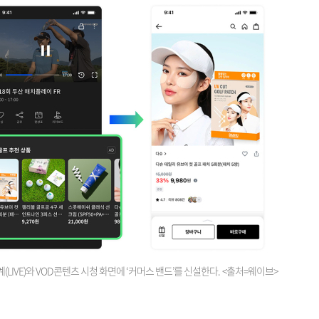
(LIVE)와 VOD 콘텐츠 시청 화면에 ‘커머스 밴드’를 신설한다. <출처=웨이브>