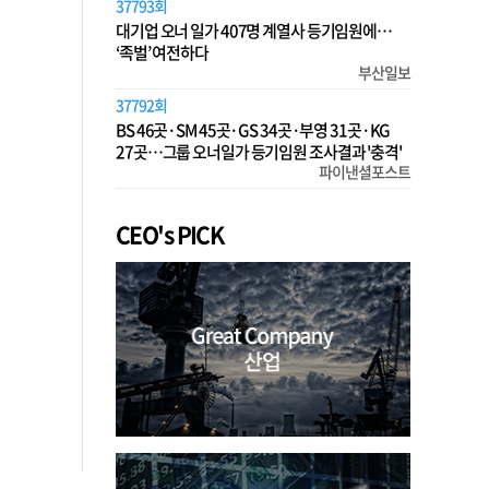
37793회
대기업 오너 일가 407명 계열사 등기임원에…
‘족벌’ 여전하다
부산일보
37792회
BS 46곳·SM 45곳·GS 34곳·부영 31곳·KG
27곳…그룹 오너일가 등기임원 조사결과 '충격'
파이낸셜포스트
CEO's PICK