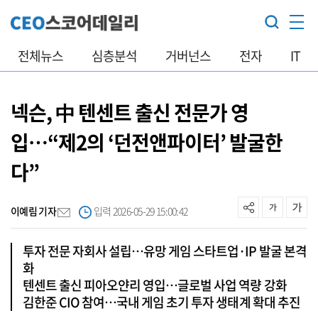
전체뉴스
심층분석
거버넌스
전자
IT
넥슨, 中 텐센트 출신 전문가 영
입…“제2의 ‘던전앤파이터’ 발굴한
다”
이예림 기자
입력 2026-05-29 15:00:42
투자 전문 자회사 설립…유망 게임 스타트업·IP 발굴 본격
화
텐센트 출신 피아오얀리 영입…글로벌 사업 역량 강화
김한준 CIO 참여…국내 게임 초기 투자 생태계 확대 추진