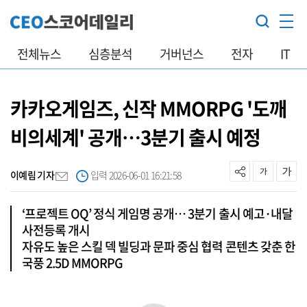
전체뉴스
심층분석
거버넌스
전자
IT
카카오게임즈, 신작 MMORPG '도깨
비의세계' 공개…3분기 출시 예정
이예림 기자
입력 2026-06-01 16:21:58
‘프로젝트 OQ’ 정식 게임명 공개… 3분기 출시 예고·내달
사전등록 개시
자유도 높은 스킬 덱 빌딩과 문파 중심 협력 콘텐츠 갖춘 한
국풍 2.5D MMORPG