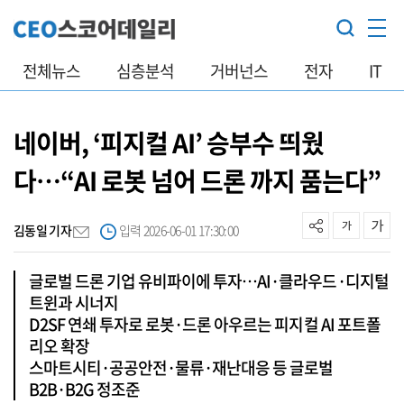
전체뉴스
심층분석
거버넌스
전자
IT
네이버, ‘피지컬 AI’ 승부수 띄웠
다…“AI 로봇 넘어 드론 까지 품는다”
김동일 기자
입력 2026-06-01 17:30:00
글로벌 드론 기업 유비파이에 투자…AI·클라우드·디지털
트윈과 시너지
D2SF 연쇄 투자로 로봇·드론 아우르는 피지컬 AI 포트폴
리오 확장
스마트시티·공공안전·물류·재난대응 등 글로벌
B2B·B2G 정조준