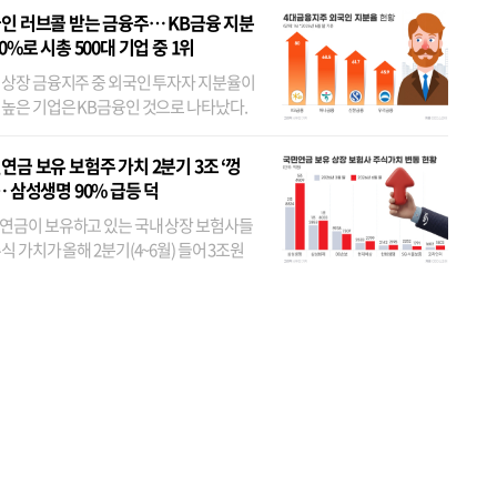
인 러브콜 받는 금융주… KB금융 지분
80%로 시총 500대 기업 중 1위
 상장 금융지주 중 외국인 투자자 지분율이
 높은 기업은 KB금융인 것으로 나타났다.
 외국인 지분율이 가장 낮은 곳은 메리츠금
었다. 특히 KB금융은 지난달 말 기준 해외
연금 보유 보험주 가치 2분기 3조 ‘껑
투자자 지분율이...
… 삼성생명 90% 급등 덕
연금이 보유하고 있는 국내 상장 보험사들
식 가치가 올해 2분기(4~6월) 들어 3조원
이 불어난 것으로 집계됐다. 삼성생명 주가
이 기간 90% 가까이 치솟으면서 전체 증가분
부분을 책임진 덕...