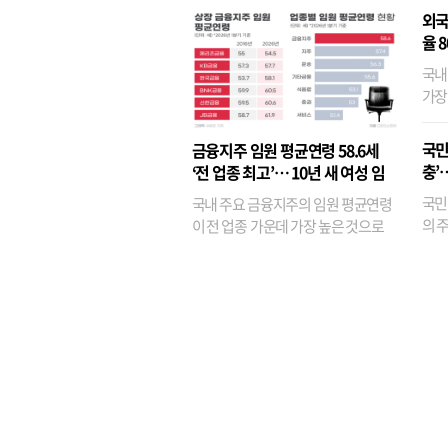
외국
율 
국내
가장
반면
융이
국민
금융지주 임원 평균연령 58.6세
기관
충’
‘전 업종 최고’… 10년 새 여성 임
원은 14배 껑충
국민
국내 주요 금융지주의 임원 평균연령
의 주
이 전 업종 가운데 가장 높은 것으로
가까
나타났다. 금융업 특유의 경험 중심 인
가 
사와 내부 승진 문화가 이어지면서 10
의 대
년새 임원의 평균연령이 높아졌으며,
평균연령이 60대를 기...