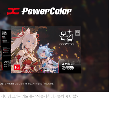
 게이밍 그래픽카드’를 정식 출시한다. <출처=넷마블>