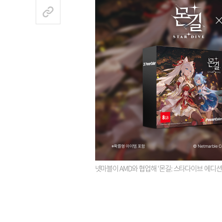
넷마블이 AMD와 협업해 ‘몬길: 스타다이브 에디션