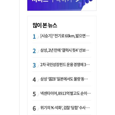
많이 본 뉴스
[시승기] “전기로 60km, 밟으면 462마력”…볼보 XC60 T8의 두 얼굴
삼성, 2년 만에 ‘갤럭시 핏4’ 선보이나…웨어러블 생태계 확장 ‘시동’
2차 국민성장펀드 운용 경쟁에 33개사 몰렸다…신한·하나 등 새 얼굴 대거 합류
삼성 ‘갤Z8’ 일본에서도 물량 동났다…애플 참전 앞두고 선두 수성 ‘시험대’
넥센타이어, 8913억 벌고도 순이익 2억…유럽 세부담에 이익 증발
위기의 ‘K-석화’, 검찰 ‘담합’ 수사 착수…“LG·한화·롯데 등 7개 업체, 8개 제품 가격 담합”