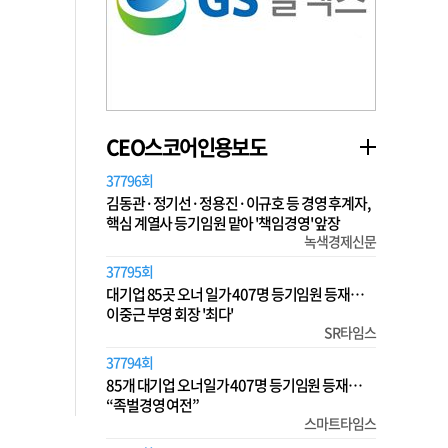
CEO스코어인용보도
37796회
김동관·정기선·정용진·이규호 등 경영 후계자,
핵심 계열사 등기임원 맡아 '책임경영' 앞장
녹색경제신문
37795회
대기업 85곳 오너 일가 407명 등기임원 등재…
이중근 부영 회장 '최다'
SR타임스
37794회
85개 대기업 오너일가 407명 등기임원 등재…
“족벌경영 여전”
스마트타임스