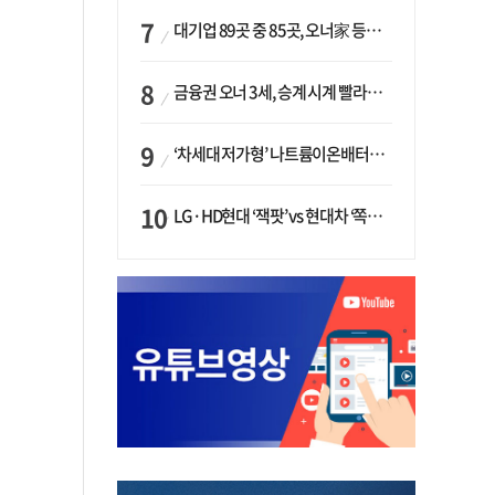
대기업 89곳 중 85곳, 오너家 등기임원 겸직…BS 46곳·SM 45곳 ‘족벌경영’ 고착화
금융권 오너 3세, 승계 시계 빨라지나…한국투자 ‘속도’·미래에셋·메리츠는 ‘거리두기’
‘차세대 저가형’ 나트륨이온배터리 시대 오나…LG화학·에코프로, 상용화 속도낸다
LG·HD현대 ‘잭팟’ vs 현대차 ‘쪽박’…글로벌 사모펀드, 韓 대기업 투자 ‘희비’