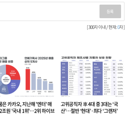
등록
[ 300자 이내 / 현재:
0
자 ]
품은 카카오, 지난해 '엔터' 매
고위공직자 車 4대 중 3대는 ‘국
.2조원 '국내 1위'…2위 하이브
산’…절반 ‘현대’·최다 ‘그랜저’
 JYP 순