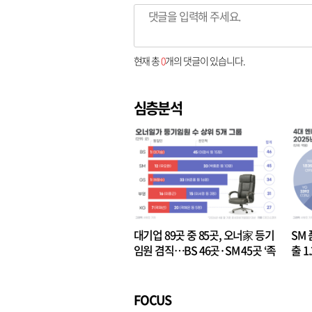
현재 총
0
개의 댓글이 있습니다.
심층분석
대기업 89곳 중 85곳, 오너家 등기
SM 
임원 겸직…BS 46곳·SM 45곳 ‘족
출 1
벌경영’ 고착화
·3위
FOCUS