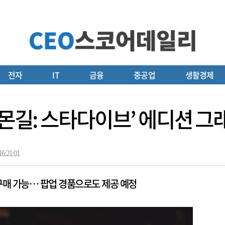
전자
IT
금융
중공업
생활경제
 ‘몬길: 스타다이브’ 에디션 
6:21:01
구매 가능… 팝업 경품으로도 제공 예정