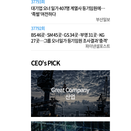
37793회
대기업 오너 일가 407명 계열사 등기임원에…
‘족벌’ 여전하다
부산일보
37792회
BS 46곳·SM 45곳·GS 34곳·부영 31곳·KG
27곳…그룹 오너일가 등기임원 조사결과 '충격'
파이낸셜포스트
CEO's PICK