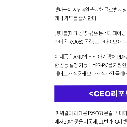
넷마블이 지난 4월 출시해 글로벌 시장
래픽 카드를 출시한다.
넷마블(대표 김병규)은 몬스터 테이밍 액
라데온 RX9060 몬길: 스타다이브 에
이 제품은 AMD의 최신 아키텍처 ‘RDN
한 성능 설정 기능 ‘HYPR-RX’를 지
데이트가 적용돼 보다 최적화된 플레이
‘파워칼라 라데온 RX9060 몬길: 스
매사 30여 곳을 비롯해, 11번가·G