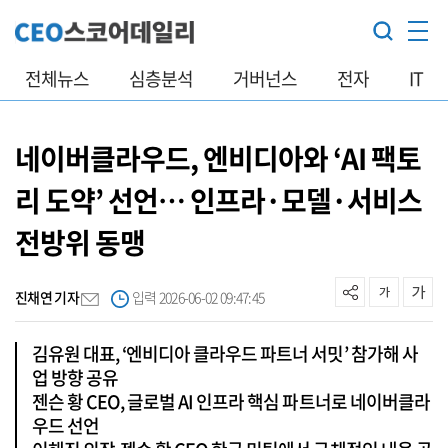
전체뉴스
심층분석
거버넌스
전자
IT
네이버클라우드, 엔비디아와 ‘AI 팩토
리 도약’ 선언… 인프라·모델·서비스
전방위 동맹
진채연 기자
입력 2026-06-02 09:47:45
김유원 대표, ‘엔비디아 클라우드 파트너 서밋’ 참가해 사
업 방향 공유
젠슨 황 CEO, 글로벌 AI 인프라 핵심 파트너로 네이버클라
우드 선언