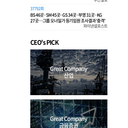
37792회
BS 46곳·SM 45곳·GS 34곳·부영 31곳·KG
27곳…그룹 오너일가 등기임원 조사결과 '충격'
파이낸셜포스트
CEO's PICK