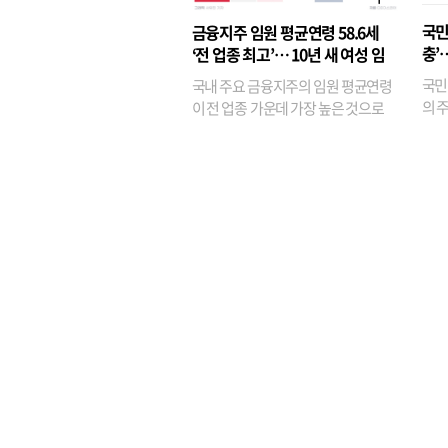
융이
국민
금융지주 임원 평균연령 58.6세
기관
충’
‘전 업종 최고’… 10년 새 여성 임
원은 14배 껑충
국민
국내 주요 금융지주의 임원 평균연령
의 주
이 전 업종 가운데 가장 높은 것으로
가까
나타났다. 금융업 특유의 경험 중심 인
가 
사와 내부 승진 문화가 이어지면서 10
의 대
년새 임원의 평균연령이 높아졌으며,
평균연령이 60대를 기...