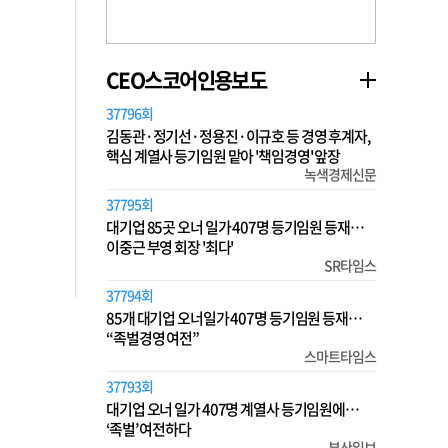
CEO스코어인용보도
37796회
김동관·정기선·정용진·이규호 등 경영 후계자,
핵심 계열사 등기임원 맡아 '책임경영' 앞장
녹색경제신문
37795회
대기업 85곳 오너 일가 407명 등기임원 등재…
이중근 부영 회장 '최다'
SR타임스
37794회
85개 대기업 오너일가 407명 등기임원 등재…
“족벌경영 여전”
스마트타임스
37793회
대기업 오너 일가 407명 계열사 등기임원에…
‘족벌’ 여전하다
부산일보