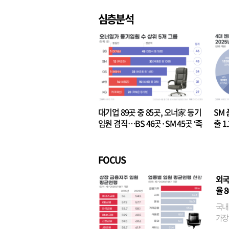
심층분석
대기업 89곳 중 85곳, 오너家 등기
SM 
임원 겸직…BS 46곳·SM 45곳 ‘족
출 1
벌경영’ 고착화
·3위
FOCUS
외국
율 
국내
가장
반면