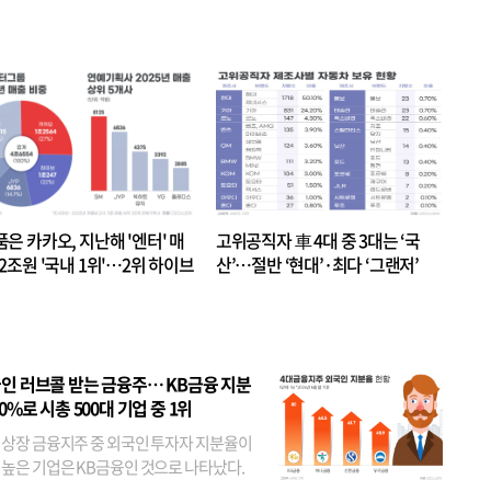
품은 카카오, 지난해 '엔터' 매
고위공직자 車 4대 중 3대는 ‘국
.2조원 '국내 1위'…2위 하이브
산’…절반 ‘현대’·최다 ‘그랜저’
 JYP 순
인 러브콜 받는 금융주… KB금융 지분
80%로 시총 500대 기업 중 1위
 상장 금융지주 중 외국인 투자자 지분율이
 높은 기업은 KB금융인 것으로 나타났다.
 외국인 지분율이 가장 낮은 곳은 메리츠금