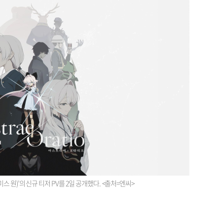
나미스 원)’의 신규 티저 PV를 2일 공개했다. <출처=엔씨>