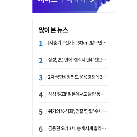
많이 본 뉴스
[시승기] “전기로 60km, 밟으면 462마력”…볼보 XC60 T8의 두 얼굴
삼성, 2년 만에 ‘갤럭시 핏4’ 선보이나…웨어러블 생태계 확장 ‘시동’
2차 국민성장펀드 운용 경쟁에 33개사 몰렸다…신한·하나 등 새 얼굴 대거 합류
삼성 ‘갤Z8’ 일본에서도 물량 동났다…애플 참전 앞두고 선두 수성 ‘시험대’
위기의 ‘K-석화’, 검찰 ‘담합’ 수사 착수…“LG·한화·롯데 등 7개 업체, 8개 제품 가격 담합”
금융권 오너 3세, 승계 시계 빨라지나…한국투자 ‘속도’·미래에셋·메리츠는 ‘거리두기’