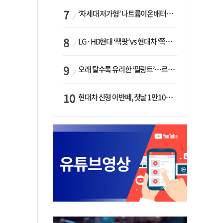
‘차세대 저가형’ 나트륨이온배터리 시대 오나…LG화학·에코프로, 상용화 속도낸다
LG·HD현대 ‘잭팟’ vs 현대차 ‘쪽박’…글로벌 사모펀드, 韓 대기업 투자 ‘희비’
오래 탈수록 유리한 ‘필랑트’…르노코리아, 5년 뒤 잔존가치 53% 보장
현대차 신형 아반떼, 첫날 1만1094대 계약…역대 최고치 경신