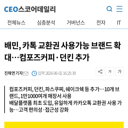
전체뉴스
심층분석
거버넌스
전자
IT
배민, 카톡 교환권 사용가능 브랜드 확
대…컴포즈커피·던킨 추가
진채연 기자
입력 2026-06-02 16:25:39
컴포즈커피, 던킨, 파스쿠찌, 쉐이크쉑 등 추가…10개 브
랜드, 1만1000여개 매장서 사용
배달플랫폼 최초 도입, 유일하게 카카오톡 교환권 사용 가
능…고객 편의성·접근성 강화