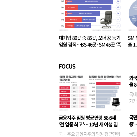
대기업 89곳 중 85곳, 오너家 등기
SM 
임원 겸직…BS 46곳·SM 45곳 ‘족
출 1
벌경영’ 고착화
·3위
FOCUS
외국
율 
국내
가장
반면
융이
국민
금융지주 임원 평균연령 58.6세
기관
충’
‘전 업종 최고’… 10년 새 여성 임
원은 14배 껑충
국민
국내 주요 금융지주의 임원 평균연령