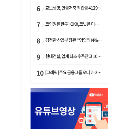
교보생명, 연금저축 적립금 4129억 증가 ‘1위’…KB라이프는 최대 감소율
코인원은 한투·OKX, 코빗은 미래에셋…중소 거래소 ‘금융 동맹’ 승부수
김정관 산업부 장관 “‘영업익 N% 성과급’ 지급 반대…주주·투자자 이익 반해”
현대건설, 업계 최초 수주잔고 100조 돌파…하반기 ‘원전’ 수주 드라이브
[그래픽] 주요 금융그룹 오너 2·3세 현황