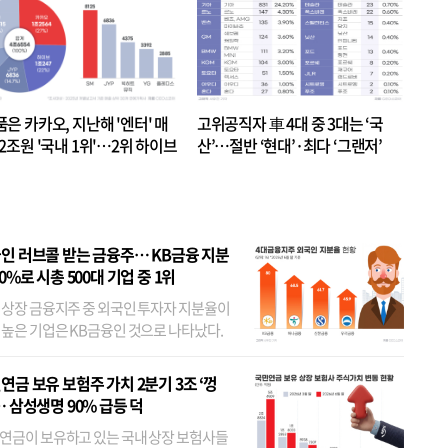
품은 카카오, 지난해 '엔터' 매
고위공직자 車 4대 중 3대는 ‘국
.2조원 '국내 1위'…2위 하이브
산’…절반 ‘현대’·최다 ‘그랜저’
 JYP 순
인 러브콜 받는 금융주… KB금융 지분
80%로 시총 500대 기업 중 1위
 상장 금융지주 중 외국인 투자자 지분율이
 높은 기업은 KB금융인 것으로 나타났다.
 외국인 지분율이 가장 낮은 곳은 메리츠금
었다. 특히 KB금융은 지난달 말 기준 해외
연금 보유 보험주 가치 2분기 3조 ‘껑
투자자 지분율이...
… 삼성생명 90% 급등 덕
연금이 보유하고 있는 국내 상장 보험사들