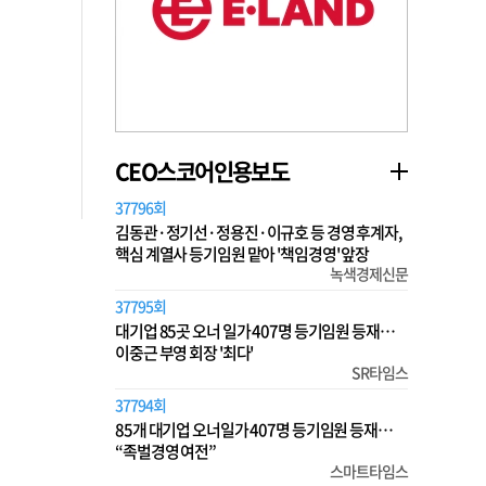
CEO스코어인용보도
37796회
김동관·정기선·정용진·이규호 등 경영 후계자,
핵심 계열사 등기임원 맡아 '책임경영' 앞장
녹색경제신문
37795회
대기업 85곳 오너 일가 407명 등기임원 등재…
이중근 부영 회장 '최다'
SR타임스
37794회
85개 대기업 오너일가 407명 등기임원 등재…
“족벌경영 여전”
스마트타임스