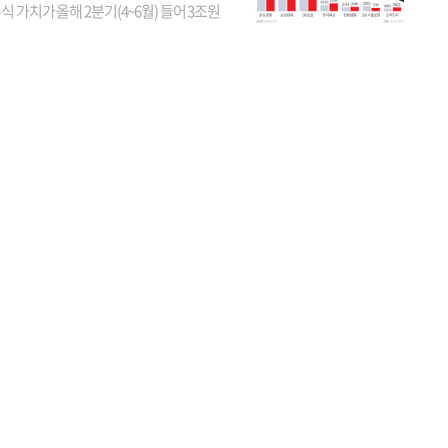
식 가치가 올해 2분기(4~6월) 들어 3조원
이 불어난 것으로 집계됐다. 삼성생명 주가
이 기간 90% 가까이 치솟으면서 전체 증가분
부분을 책임진 덕...