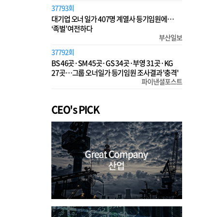
37793회
대기업 오너 일가 407명 계열사 등기임원에…
‘족벌’ 여전하다
부산일보
37792회
BS 46곳·SM 45곳·GS 34곳·부영 31곳·KG
27곳…그룹 오너일가 등기임원 조사결과 '충격'
파이낸셜포스트
CEO's PICK