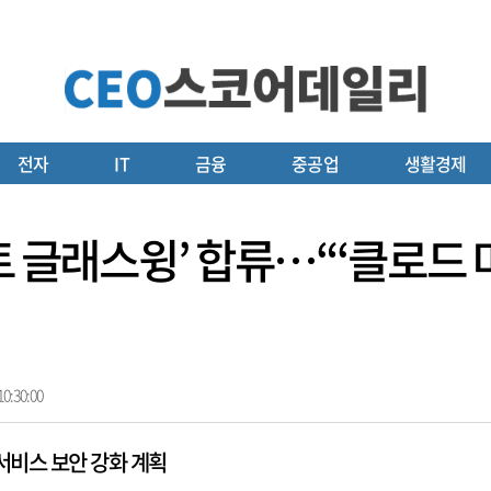
전자
IT
금융
중공업
생활경제
트 글래스윙’ 합류…“‘클로드 
0:30:00
서비스 보안 강화 계획