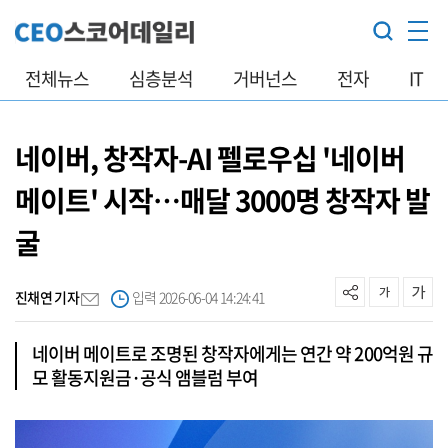
전체뉴스
심층분석
거버넌스
전자
IT
네이버, 창작자-AI 펠로우십 '네이버
메이트' 시작…매달 3000명 창작자 발
굴
진채연 기자
입력 2026-06-04 14:24:41
네이버 메이트로 조명된 창작자에게는 연간 약 200억원 규
모 활동지원금·공식 앰블럼 부여