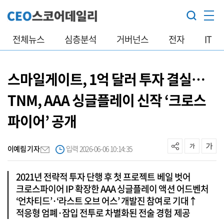
전체뉴스
심층분석
거버넌스
전자
IT
스마일게이트, 1억 달러 투자 결실…
TNM, AAA 싱글플레이 신작 ‘크로스
파이어’ 공개
이예림 기자
입력 2026-06-06 10:14:35
2021년 전략적 투자 단행 후 첫 프로젝트 베일 벗어
크로스파이어 IP 확장한 AAA 싱글플레이 액션 어드벤처
‘언차티드’·‘라스트 오브 어스’ 개발진 참여로 기대↑
적응형 엄폐·잠입 전투로 차별화된 전술 경험 제공