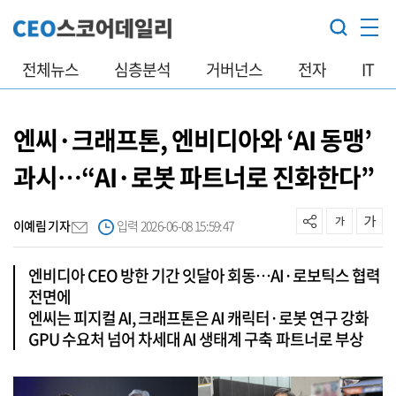
전체뉴스
심층분석
거버넌스
전자
IT
엔씨·크래프톤, 엔비디아와 ‘AI 동맹’
과시…“AI·로봇 파트너로 진화한다”
이예림 기자
입력 2026-06-08 15:59:47
엔비디아 CEO 방한 기간 잇달아 회동…AI·로보틱스 협력
전면에
엔씨는 피지컬 AI, 크래프톤은 AI 캐릭터·로봇 연구 강화
GPU 수요처 넘어 차세대 AI 생태계 구축 파트너로 부상