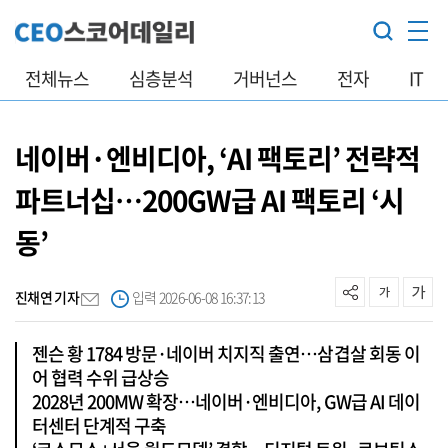
전체뉴스
심층분석
거버넌스
전자
IT
네이버·엔비디아, ‘AI 팩토리’ 전략적
파트너십…200GW급 AI 팩토리 ‘시
동’
진채연 기자
입력 2026-06-08 16:37:13
젠슨 황 1784 방문·네이버 치지직 출연…삼겹살 회동 이
어 협력 수위 급상승
2028년 200MW 확장…네이버·엔비디아, GW급 AI 데이
터센터 단계적 구축