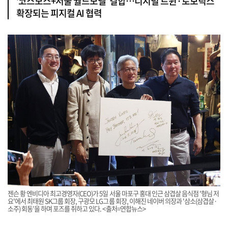
‘코스모스+서울 월드모델’ 결합…디지털 트윈·로보틱스
확장되는 피지컬 AI 협력
젠슨 황 엔비디아 최고경영자(CEO)가 5일 서울 마포구 홍대 인근 삼겹살 음식점 '형님 저
요'에서 최태원 SK그룹 회장, 구광모 LG그룹 회장, 이해진 네이버 의장과 '삼소(삼겹살·
소주) 회동’을 하며 포즈를 취하고 있다. <출처=연합뉴스>