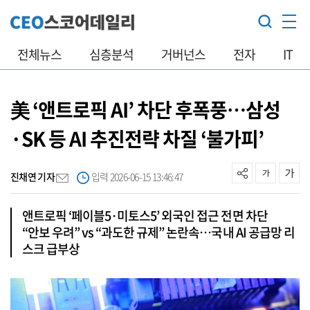
전체뉴스
심층분석
거버넌스
전자
IT
美 ‘앤트로픽 AI’ 차단 후폭풍…삼성
·SK 등 AI 추진전략 차질 ‘불가피’
진채연 기자
입력 2026-06-15 13:46:47
앤트로픽 ‘페이블5·미토스5’ 외국인 접근 전면 차단
“안보 우려” vs “과도한 규제” 논란속…국내 AI 공급망 리
스크 급부상