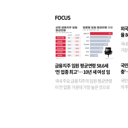
벌경영’ 고착화
·3위
FOCUS
외국
율 
국내
가장
반면
융이
국민
금융지주 임원 평균연령 58.6세
기관
충’
‘전 업종 최고’… 10년 새 여성 임
원은 14배 껑충
국민
국내 주요 금융지주의 임원 평균연령
의 주
이 전 업종 가운데 가장 높은 것으로
가까
나타났다. 금융업 특유의 경험 중심 인
가 
사와 내부 승진 문화가 이어지면서 10
의 대
년새 임원의 평균연령이 높아졌으며,
평균연령이 60대를 기...