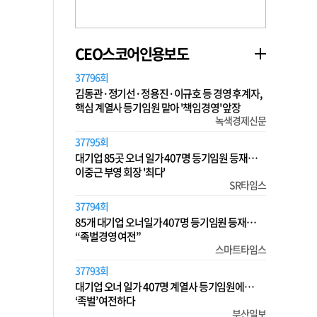
CEO스코어인용보도
37796회
김동관·정기선·정용진·이규호 등 경영 후계자,
핵심 계열사 등기임원 맡아 '책임경영' 앞장
녹색경제신문
37795회
대기업 85곳 오너 일가 407명 등기임원 등재…
이중근 부영 회장 '최다'
SR타임스
37794회
85개 대기업 오너일가 407명 등기임원 등재…
“족벌경영 여전”
스마트타임스
37793회
대기업 오너 일가 407명 계열사 등기임원에…
‘족벌’ 여전하다
부산일보