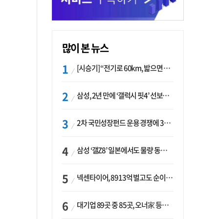
많이 본 뉴스
[시승기] “전기로 60km, 밟으면 462마력”…볼보 XC60 T8의 두 얼굴
삼성, 2년 만에 ‘갤럭시 핏4’ 선보이나…웨어러블 생태계 확장 ‘시동’
2차 국민성장펀드 운용 경쟁에 33개사 몰렸다…신한·하나 등 새 얼굴 대거 합류
삼성 ‘갤Z8’ 일본에서도 물량 동났다…애플 참전 앞두고 선두 수성 ‘시험대’
넥센타이어, 8913억 벌고도 순이익 2억…유럽 세부담에 이익 증발
대기업 89곳 중 85곳, 오너家 등기임원 겸직…BS 46곳·SM 45곳 ‘족벌경영’ 고착화