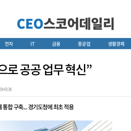
전자
IT
금융
중공업
생활경제
’으로 공공 업무 혁신”
9:43:38
통합 구축... 경기도청에 최초 적용