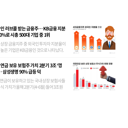
 JYP 순
인 러브콜 받는 금융주… KB금융 지분
80%로 시총 500대 기업 중 1위
 상장 금융지주 중 외국인 투자자 지분율이
 높은 기업은 KB금융인 것으로 나타났다.
 외국인 지분율이 가장 낮은 곳은 메리츠금
었다. 특히 KB금융은 지난달 말 기준 해외
연금 보유 보험주 가치 2분기 3조 ‘껑
투자자 지분율이...
… 삼성생명 90% 급등 덕
연금이 보유하고 있는 국내 상장 보험사들
식 가치가 올해 2분기(4~6월) 들어 3조원
이 불어난 것으로 집계됐다. 삼성생명 주가
이 기간 90% 가까이 치솟으면서 전체 증가분
부분을 책임진 덕...