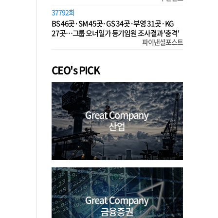
37792회
BS 46곳·SM 45곳·GS 34곳·부영 31곳·KG
27곳…그룹 오너일가 등기임원 조사결과 '충격'
파이낸셜포스트
CEO's PICK