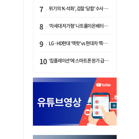
위기의 ‘K-석화’, 검찰 ‘담합’ 수사 착수…“LG·한화·롯데 등 7개 업체, 8개 제품 가격 담합”
‘차세대 저가형’ 나트륨이온배터리 시대 오나…LG화학·에코프로, 상용화 속도낸다
LG·HD현대 ‘잭팟’ vs 현대차 ‘쪽박’…글로벌 사모펀드, 韓 대기업 투자 ‘희비’
‘칩플레이션’에 스마트폰 원가 급등…삼성전자, ‘엑시노스’ 채택 확대하나