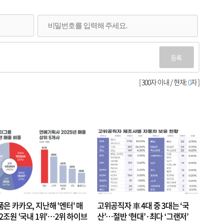
등록
[ 300자 이내 / 현재:
0
자 ]
품은 카카오, 지난해 '엔터' 매
고위공직자 車 4대 중 3대는 ‘국
.2조원 '국내 1위'…2위 하이브
산’…절반 ‘현대’·최다 ‘그랜저’