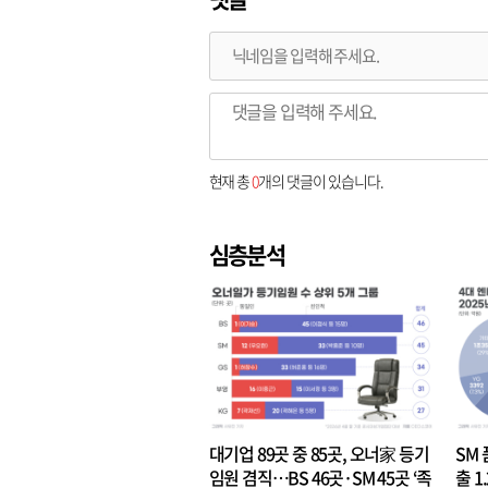
현재 총
0
개의 댓글이 있습니다.
심층분석
대기업 89곳 중 85곳, 오너家 등기
SM 
임원 겸직…BS 46곳·SM 45곳 ‘족
출 1