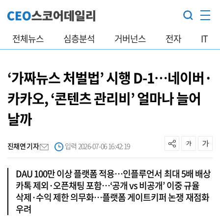
전체뉴스
심층분석
거버넌스
전자
IT
‘가짜뉴스 처벌법’ 시행 D-1…네이버·
카카오, ‘콘텐츠 관리비’ 얼마나 늘어
날까
진채연 기자
입력 2026-07-06 16:42:19
DAU 100만 이상 플랫폼 적용…인플루언서 최대 5배 배상
카톡 제외·오픈채팅 포함…‘공개 vs 비공개’ 이중 규율
삭제·수익 제한 의무화…플랫폼 게이트키퍼 논쟁 재점화
우려