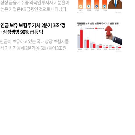
 상장 금융지주 중 외국인 투자자 지분율이
 높은 기업은 KB금융인 것으로 나타났다.
 외국인 지분율이 가장 낮은 곳은 메리츠금
었다. 특히 KB금융은 지난달 말 기준 해외
연금 보유 보험주 가치 2분기 3조 ‘껑
투자자 지분율이...
… 삼성생명 90% 급등 덕
연금이 보유하고 있는 국내 상장 보험사들
식 가치가 올해 2분기(4~6월) 들어 3조원
이 불어난 것으로 집계됐다. 삼성생명 주가
이 기간 90% 가까이 치솟으면서 전체 증가분
부분을 책임진 덕...