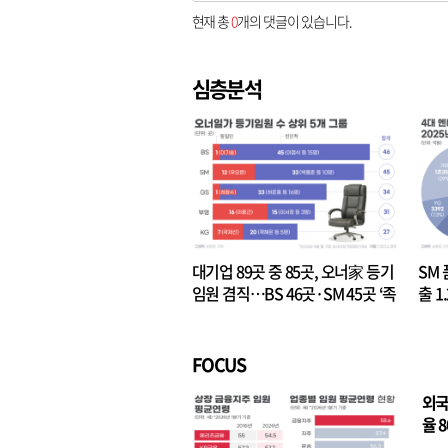
현재 총
0
개의 댓글이 있습니다.
심층분석
대기업 89곳 중 85곳, 오너家 등기
SM 
임원 겸직…BS 46곳·SM 45곳 ‘족
출 1
벌경영’ 고착화
·3위
FOCUS
외국
율 