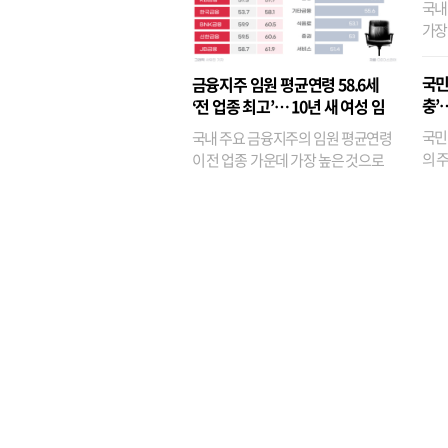
국내
가장
반면
융이
국민
금융지주 임원 평균연령 58.6세
기관
충’
‘전 업종 최고’… 10년 새 여성 임
원은 14배 껑충
국민
국내 주요 금융지주의 임원 평균연령
의 주
이 전 업종 가운데 가장 높은 것으로
가까
나타났다. 금융업 특유의 경험 중심 인
가 
사와 내부 승진 문화가 이어지면서 10
의 대
년새 임원의 평균연령이 높아졌으며,
평균연령이 60대를 기...