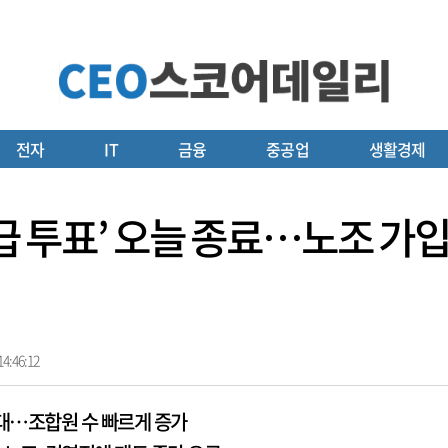
전자
IT
금융
중공업
생활경제
급 투표’ 오늘 종료…노조 가입 
4:46:12
확대…조합원 수 빠르게 증가