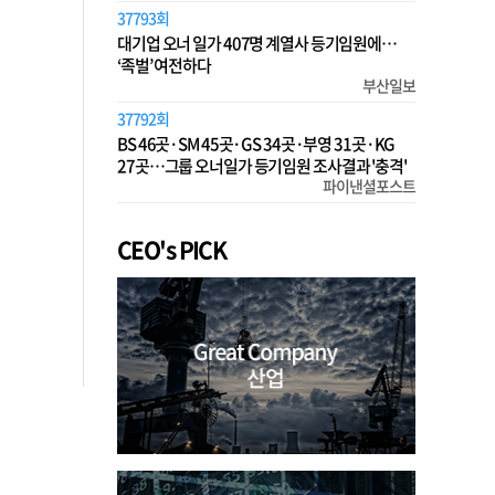
37793회
대기업 오너 일가 407명 계열사 등기임원에…
‘족벌’ 여전하다
부산일보
37792회
BS 46곳·SM 45곳·GS 34곳·부영 31곳·KG
27곳…그룹 오너일가 등기임원 조사결과 '충격'
파이낸셜포스트
CEO's PICK