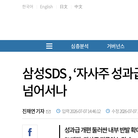
한국어
English
日文
中文
심층분석
거버넌스
삼성SDS , ‘자사주 성과
넘어서나
진채연 기자
입력 2026-07-07 14:46:12
수정 2026-07-07 1
성과급 개편 둘러싼 내부 반발 