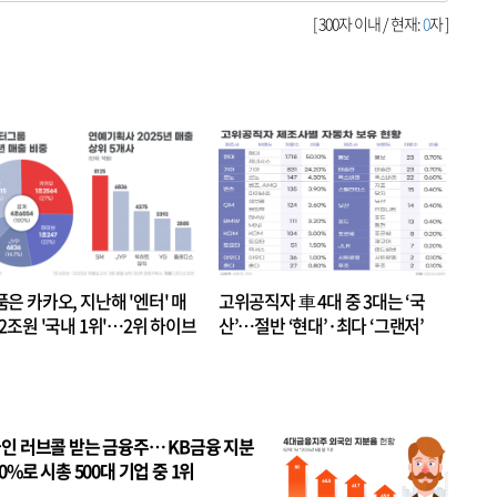
[ 300자 이내 / 현재:
0
자 ]
품은 카카오, 지난해 '엔터' 매
고위공직자 車 4대 중 3대는 ‘국
.2조원 '국내 1위'…2위 하이브
산’…절반 ‘현대’·최다 ‘그랜저’
 JYP 순
인 러브콜 받는 금융주… KB금융 지분
80%로 시총 500대 기업 중 1위