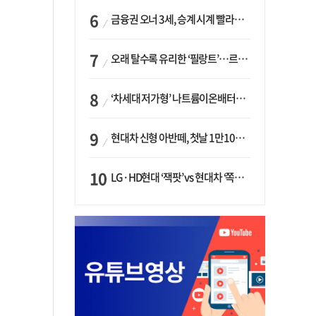
금융권 오너 3세, 승계 시계 빨라지나…한국투자 ‘속도’·미래에셋·메리츠는 ‘거리두기’
오래 탈수록 유리한 ‘필랑트’…르노코리아, 5년 뒤 잔존가치 53% 보장
‘차세대 저가형’ 나트륨이온배터리 시대 오나…LG화학·에코프로, 상용화 속도낸다
현대차 신형 아반떼, 첫날 1만1094대 계약…역대 최고치 경신
LG·HD현대 ‘잭팟’ vs 현대차 ‘쪽박’…글로벌 사모펀드, 韓 대기업 투자 ‘희비’