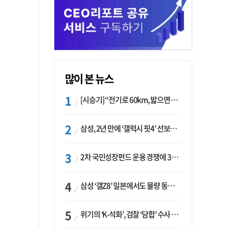
많이 본 뉴스
[시승기] “전기로 60km, 밟으면 462마력”…볼보 XC60 T8의 두 얼굴
삼성, 2년 만에 ‘갤럭시 핏4’ 선보이나…웨어러블 생태계 확장 ‘시동’
2차 국민성장펀드 운용 경쟁에 33개사 몰렸다…신한·하나 등 새 얼굴 대거 합류
삼성 ‘갤Z8’ 일본에서도 물량 동났다…애플 참전 앞두고 선두 수성 ‘시험대’
위기의 ‘K-석화’, 검찰 ‘담합’ 수사 착수…“LG·한화·롯데 등 7개 업체, 8개 제품 가격 담합”