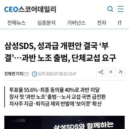
전체뉴스
심층분석
거버넌스
전자
IT
삼성SDS, 성과급 개편안 결국 ‘부
결’…과반 노조 출범, 단체교섭 요구
진채연 기자
입력 2026-07-08 10:13:47
투표율 55.6%·최종 동의율 40%로 과반 미달
창사 첫 ‘과반 노조’ 출범…노사 교섭 국면 급전환
자사주 지급·퇴직금 제외 반발에 ‘보이콧’ 확산