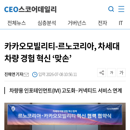
전체뉴스
심층분석
거버넌스
전자
IT
카카오모빌리티-르노코리아, 차세대
차량 경험 혁신 ‘맞손’
진채연 기자
입력 2026-07-08 10:56:11
차량용 인포테인먼트(IVI) 고도화·커넥티드 서비스 연계