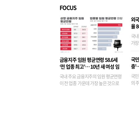
FOCUS
외국
율 
국내
가장
반면
융이
국민
금융지주 임원 평균연령 58.6세
기관
충’
‘전 업종 최고’… 10년 새 여성 임
원은 14배 껑충
국민
국내 주요 금융지주의 임원 평균연령
의 주
이 전 업종 가운데 가장 높은 것으로
가까
나타났다. 금융업 특유의 경험 중심 인
가 
사와 내부 승진 문화가 이어지면서 10
의 대
년새 임원의 평균연령이 높아졌으며,
평균연령이 60대를 기...