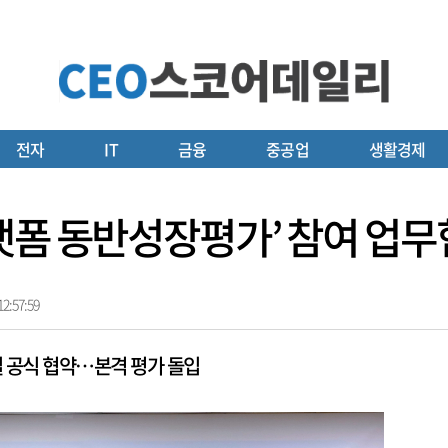
전자
IT
금융
중공업
생활경제
ᆺ폼 동반성장평가’ 참여 업무ᄒ
2:57:59
일 공식 협약…본격 평가 돌입