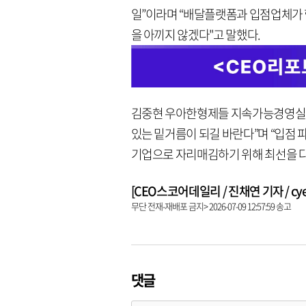
일”이라며 “배달플랫폼과 입점업체가 
을 아끼지 않겠다"고 말했다.
김중현 우아한형제들 지속가능경영실장
있는 밑거름이 되길 바란다”며 “입점 
기업으로 자리매김하기 위해 최선을 다
[CEO스코어데일리 / 진채연 기자 / cyeon
무단 전재-재배포 금지> 2026-07-09 12:57:59 송고
댓글