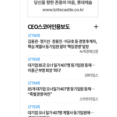
CEO스코어인용보도
37796회
김동관·정기선·정용진·이규호 등 경영 후계자,
핵심 계열사 등기임원 맡아 '책임경영' 앞장
녹색경제신문
37795회
대기업 85곳 오너 일가 407명 등기임원 등재…
이중근 부영 회장 '최다'
SR타임스
37794회
85개 대기업 오너일가 407명 등기임원 등재…
“족벌경영 여전”
스마트타임스
37793회
대기업 오너 일가 407명 계열사 등기임원에…