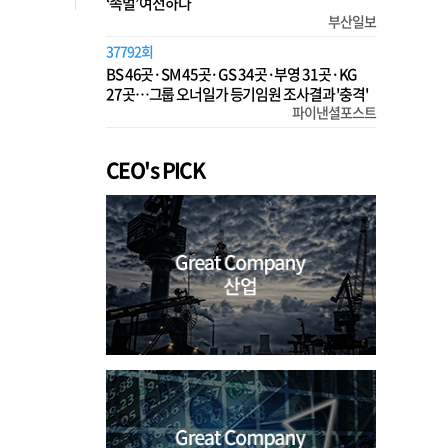
‘족벌’ 여전하다
부산일보
37792회
BS 46곳·SM 45곳·GS 34곳·부영 31곳·KG
27곳…그룹 오너일가 등기임원 조사결과 '충격'
파이낸셜포스트
CEO's PICK