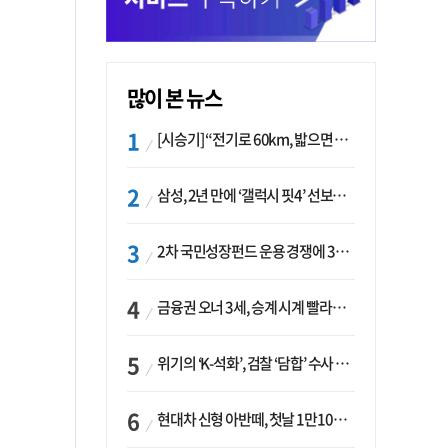
많이 본 뉴스
[시승기] “전기로 60km, 밟으면 462마력”…볼보 XC60 T8의 두 얼굴
삼성, 2년 만에 ‘갤럭시 핏4’ 선보이나…웨어러블 생태계 확장 ‘시동’
2차 국민성장펀드 운용 경쟁에 33개사 몰렸다…신한·하나 등 새 얼굴 대거 합류
금융권 오너 3세, 승계 시계 빨라지나…한국투자 ‘속도’·미래에셋·메리츠는 ‘거리두기’
위기의 ‘K-석화’, 검찰 ‘담합’ 수사 착수…“LG·한화·롯데 등 7개 업체, 8개 제품 가격 담합”
현대차 신형 아반떼, 첫날 1만1094대 계약…역대 최고치 경신