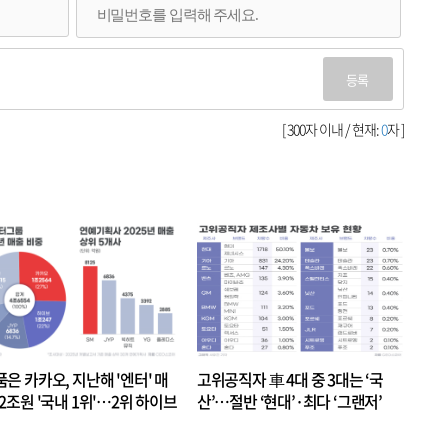
등록
[ 300자 이내 / 현재:
0
자 ]
품은 카카오, 지난해 '엔터' 매
고위공직자 車 4대 중 3대는 ‘국
.2조원 '국내 1위'…2위 하이브
산’…절반 ‘현대’·최다 ‘그랜저’
 JYP 순