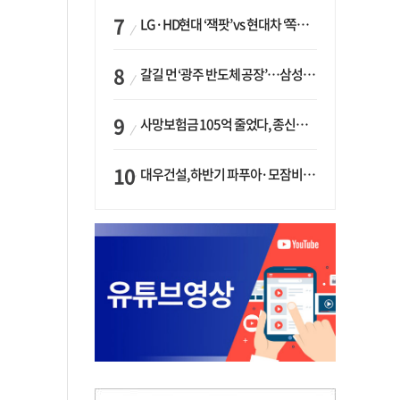
LG·HD현대 ‘잭팟’ vs 현대차 ‘쪽박’…글로벌 사모펀드, 韓 대기업 투자 ‘희비’
갈길 먼 ‘광주 반도체 공장’…삼성·SK, ‘주 52시간제’ 규제 해소 ‘공방’
사망보험금 105억 줄었다, 종신보험·유동화 동시에 ‘주춤’…신한라이프는 401억 급증
대우건설, 하반기 파푸아·모잠비크 LNG 플랜트 수주 가시권…수주목표 27조로 샹향