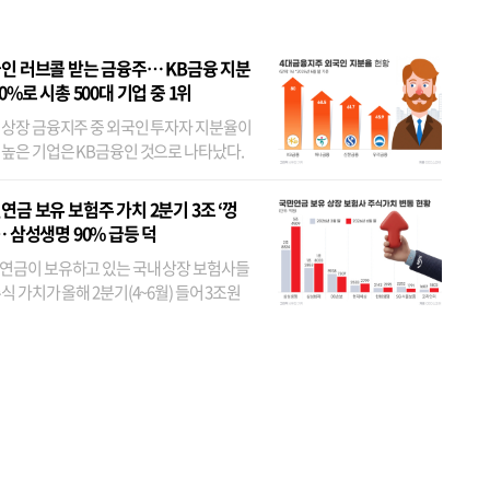
인 러브콜 받는 금융주… KB금융 지분
80%로 시총 500대 기업 중 1위
 상장 금융지주 중 외국인 투자자 지분율이
 높은 기업은 KB금융인 것으로 나타났다.
 외국인 지분율이 가장 낮은 곳은 메리츠금
었다. 특히 KB금융은 지난달 말 기준 해외
연금 보유 보험주 가치 2분기 3조 ‘껑
투자자 지분율이...
… 삼성생명 90% 급등 덕
연금이 보유하고 있는 국내 상장 보험사들
식 가치가 올해 2분기(4~6월) 들어 3조원
이 불어난 것으로 집계됐다. 삼성생명 주가
이 기간 90% 가까이 치솟으면서 전체 증가분
부분을 책임진 덕...