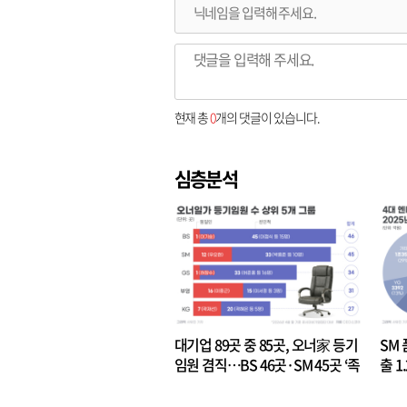
현재 총
0
개의 댓글이 있습니다.
심층분석
대기업 89곳 중 85곳, 오너家 등기
SM 
임원 겸직…BS 46곳·SM 45곳 ‘족
출 1
벌경영’ 고착화
·3위