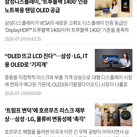
삼성디스플레이, ‘트루블랙 1400’ 인증
노트북용 탠덤 OLED 공급
삼성디스플레이가 VESA의 새로운 고휘도 디스플레이 인증 등급인
‘DisplayHDR™ 트루블랙 1400(이하 트루블랙 1400)’ 기준을 충족하
는 노트북용 탠덤 OLED(유기발광다이오드)를 본격 공급한다고 20일
2026-07-20 09:43:35
밝혔다. 트...
“OLED 뜨고 LCD 진다”…삼성·LG, IT
용 OLED로 ‘기지개’
중동발 지정학적 리스크와 부품 가격 상승으로 대형 디스플레이 시장
에 한파가 예고된 가운데, OLED(유기발광다이오드) 시장이 나홀로
성장세를 이어가고 있다. 특히 삼성디스플레이와 LG디스플레이가 주
2026-07-19 09:00:00
력으로 ...
‘트럼프 변덕’에 호르무즈 리스크 재부
상…삼성·LG, 물류비 변동성에 ‘촉각’
호르무즈 해협을 둘러싼 미국과 이란 간 무력 공방이 이어지면서 삼