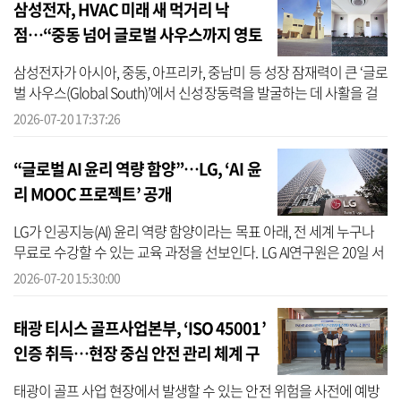
삼성전자, HVAC 미래 새 먹거리 낙
점…“중동 넘어 글로벌 사우스까지 영토
확장”
삼성전자가 아시아, 중동, 아프리카, 중남미 등 성장 잠재력이 큰 ‘글로
벌 사우스(Global South)’에서 신성장동력을 발굴하는 데 사활을 걸
었다. 특히 삼성은 고온 건조한 글로벌 사우스의 기후 특성을 고려해
2026-07-20 17:37:26
...
“글로벌 AI 윤리 역량 함양”…LG, ‘AI 윤
리 MOOC 프로젝트’ 공개
LG가 인공지능(AI) 윤리 역량 함양이라는 목표 아래, 전 세계 누구나
무료로 수강할 수 있는 교육 과정을 선보인다. LG AI연구원은 20일 서
울 중구 유네스코(UNESCO) 한국위원회에서 유네스코와 함께 ‘AI 윤
2026-07-20 15:30:00
리 ...
태광 티시스 골프사업본부, ‘ISO 45001’
인증 취득…현장 중심 안전 관리 체계 구
축
태광이 골프 사업 현장에서 발생할 수 있는 안전 위험을 사전에 예방