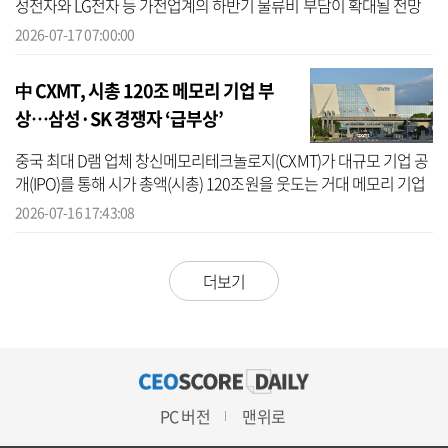
성전자와 LG전자 등 가전업계의 하반기 물류비 부담이 확대될 전망
이다. 미국과 이란 간 종전 협상으로 한때 해협 통행 정상화 기대감이
2026-07-17 07:00:00
커졌지...
中 CXMT, 시총 120조 메모리 기업 부
상…삼성·SK 경쟁자 ‘급부상’
중국 최대 D램 업체 창신메모리테크놀로지(CXMT)가 대규모 기업 공
개(IPO)를 통해 시가 총액(시총) 120조원을 웃도는 거대 메모리 기업
으로 도약한다. 고대역폭메모리(HBM) 경쟁력 강화에 나선 CXMT가
2026-07-16 17:43:08
삼성전자,...
더보기
PC 버전
맨위로