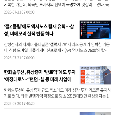
기록한 가운데, 외국인 투자자의 선택이 극명하게 엇갈리고 있다. 국
내 시가총액 상위 20개 기업 가운데, 외국인 지분율이 가장 크게 증가
2026-07-21 07:00:00
한 ...
‘갤Z 플립’에도 엑시노스 탑재 유력…삼
성, 비메모리 실적 반등 하나
삼성전자의 차세대 폴더블폰 ‘갤럭시 Z8’ 시리즈 공개가 임박한 가운
데, 신형 모바일 애플리케이션프로세서(AP) ‘엑시노스 2600’의 탑재
여부에 관심이 쏠리고 있다. 올해 초 ‘갤럭시 S26’ 시리즈에 이어 ‘갤
2026-07-21 07:00:00
럭...
한화솔루션, 유상증자 ‘반토막’에도 투자
‘예정대로’…“탠덤·셀 등 미래 사업에
9077억 투자”
한화솔루션이 유상증자 규모 축소에도 미래 성장 투자 기조를 유지하
기로 했다. 최종 발행가액 확정으로 당초 2조원대였던 유상증자는 1
조원대 초반으로 줄었다. 다만 신사업 및 신규 투자 자금은 유지하고
2026-07-20 17:40:20
채무...