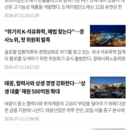
도레이첨단소재가 한솔홈데코와 함께 기존 PET 소재 대비 성능이 개
선된 고기능성 제품을 개발했다. 도레이첨단소재는 21일 유연성 한
계를 개선한 고기능성 PET 인테리어필름을 개발했다고 밝혔다. PET
2026-07-21 16:21:39
소재는...
“위기의 K-석유화학, 해법 찾는다”…경
사노위, 첫 위원회 발족
글로벌 업황악화와 경쟁심화로 위기를 맞고 있는 국내 석유화학 업계
의 활로를 모색하기 위한 위원회가 공식 출범한다. 경제사회노동위원
회(경사노위)는 21일 서울 중구 경사노위 대회의실에서 ‘석유화학산
2026-07-21 14:27:53
업 ...
태광, 협력사와 상생 경영 강화한다…‘상
생 대출’ 재원 500억원 확대
태광이 중소 협력사와 취약계층의 고금리 부담을 덜어주기 위해 다양
한 금융 지원에 나선다. 태광산업은 하루 전인 20일 서울 중구 본사에
서 우리은행과 함께 ‘협력사 금융 지원을 위한 상생 대출 협약’을 체
2026-07-21 11:06:50
결...