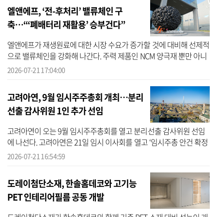
엘앤에프, ‘전-후처리’ 밸류체인 구
축…“‘폐배터리 재활용’ 승부건다”
엘앤에프가 재생원료에 대한 시장 수요가 증가할 것에 대비해 선제적
으로 밸류체인을 강화해 나간다. 주력 제품인 NCM 양극재 뿐만 아니
라 LFP 양극재에 대한 리사이클링 사업을 본격화한다. 엘앤에프는 리
2026-07-21 17:04:00
사이...
고려아연, 9월 임시주주총회 개최…분리
선출 감사위원 1인 추가 선임
고려아연이 오는 9월 임시주주총회를 열고 분리선출 감사위원 선임
에 나선다. 고려아연은 21일 임시 이사회를 열고 ‘임시주총 안건 확정
및 소집의 건’을 의결했다고 밝혔다. 오는 9월 9일 오전 10시 서울 용
2026-07-21 16:54:59
산...
도레이첨단소재, 한솔홈데코와 고기능
PET 인테리어필름 공동 개발