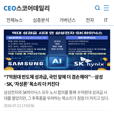
전체뉴스
심층분석
거버넌스
전자
IT
“7억원대 반도체 성과급, 국민 앞에 더 겸손해야”…삼성
·SK, ‘자성론’ 목소리 더 커진다
삼성전자와 SK하이닉스 모두 노사 합의를 통해 수억원대 성과급 시
대를 열었지만, 그 후폭풍을 우려하는 목소리가 점점 더 커지고 있다.
특히 이해 당사자인 삼성·SK를 비롯해 경제계에서도 부작용을 우려
2026-07-21 17:43:56
하는 ...