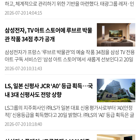
하고, 체계적으로 관리하기 위한 기반을 마련했다. 태광그룹 레저·인
프라 계열사 티시스의 골프사업본부는 국제 안전보건경영시스템
2026-07-20 14:04:15
‘ISO 45...
삼성전자, TV 아트 스토어에 루브르 박물
관 작품 34점 추가 공개
삼성전자가 프랑스 ‘루브르 박물관’의 예술 작품 34점을 삼성 TV 전용
아트 구독 서비스인 ‘삼성 아트 스토어’에서 새롭게 선보인다고 20일
밝혔다. 삼성 아트 스토어는 전 세계 유수의 미술관과 예술 작가들의
2026-07-20 10:31:43
...
LS, 일본 신평사 JCR ‘A0’ 등급 획득…국
내 3대 신평사도 전망 상향
LS그룹의 지주회사인 ㈜LS가 일본 대표 신용평가사로부터 ‘A0(안정
적)’ 신용등급을 획득했다고 20일 밝혔다. ㈜LS의 ‘A0’ 등급 획득은 글
로벌 자본시장에서 안정적인 신용도를 공인받은 것으로, LS의 사업
2026-07-20 10:18:40
구조...