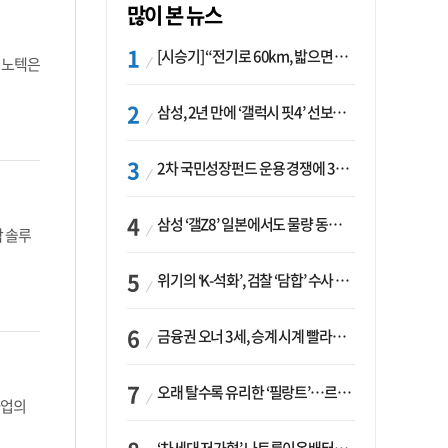
많이 본 뉴스
[시승기] “전기로 60km, 밟으면 462마력”…볼보 XC60 T8의 두 얼굴
G이노텍은
삼성, 2년 만에 ‘갤럭시 핏4’ 선보이나…웨어러블 생태계 확장 ‘시동’
2차 국민성장펀드 운용 경쟁에 33개사 몰렸다…신한·하나 등 새 얼굴 대거 합류
삼성 ‘갤Z8’ 일본에서도 물량 동났다…애플 참전 앞두고 선두 수성 ‘시험대’
각 솔루
위기의 ‘K-석화’, 검찰 ‘담합’ 수사 착수…“LG·한화·롯데 등 7개 업체, 8개 제품 가격 담합”
금융권 오너 3세, 승계 시계 빨라지나…한국투자 ‘속도’·미래에셋·메리츠는 ‘거리두기’
오래 탈수록 유리한 ‘필랑트’…르노코리아, 5년 뒤 잔존가치 53% 보장
사업의