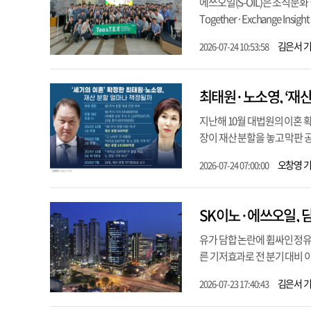
에쓰오일(S-OIL)은 조직문화 혁
Together·Exchange In
김은서 
2026-07-24 10:53:58
지난해 10월 대법원의 이혼 
장이 재산 분할을 놓고 막판 
오창영 
2026-07-24 07:00:00
SK이노·에쓰오일, 담
유가 담합 논란에 휩싸인 정
른 기저효과로 전 분기 대비 이
김은서 
2026-07-23 17:40:43