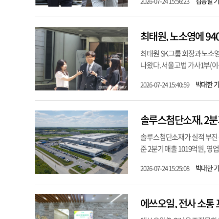
김동일 
2026-07-24 15:56:23
최태원 SK그룹 회장과 노소
나왔다. 서울고법 가사1부(이상
박대한 
2026-07-24 15:40:59
솔루스첨단소재, 2분
솔루스첨단소재가 실적 부진 속
준 2분기 매출 1019억원, 영
박대한 
2026-07-24 15:25:08
에쓰오일, 전사 소통