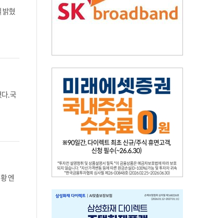
일 밝혔
다. 국
황 엔