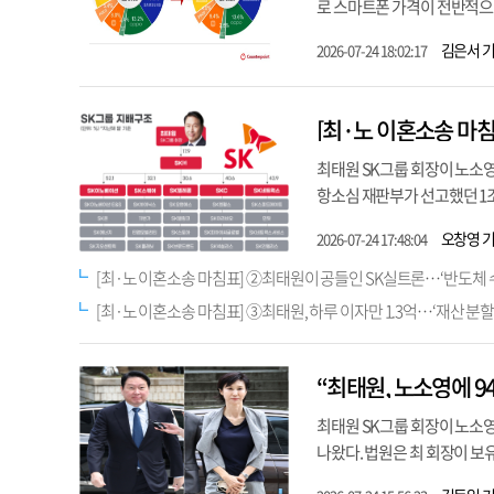
로 스마트폰 가격이 전반적으로
김은서 
2026-07-24 18:02:17
최태원 SK그룹 회장이 노소영
항소심 재판부가 선고했던 1조3
오창영 
2026-07-24 17:48:04
[최·노 이혼소송 마침표] ②최태원이 공들인 SK실트론…‘반도체 
[최·노 이혼소송 마침표] ③최태원, 하루 이자만 1.3억…‘재산 분할’ 
“최태원, 노소영에 9
최태원 SK그룹 회장이 노소
나왔다. 법원은 최 회장이 보유