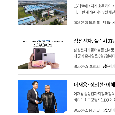
LS에코에너지가 호주 라이너스
다. 이번 계약은 지난 3월 체
박대한 
2026-07-27 10:55:46
삼성전자, 갤럭시 Z
삼성전자가 폴더블폰 신제품 ‘갤
내 공식 출시일은 8월 7일이다.
김은서 
2026-07-27 09:38:33
이재용·정의선·이해진
이재용 삼성전자 회장과 정의선
비디아 최고경영자(CEO)와 회
오창영 
2026-07-25 14:54:53