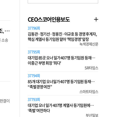
CEO스코어인용보도
37796회
[최·노 이혼소송 마침표] ①최태원, 노소영에 9440억 재산분할…취약한 지배구조, SK실트론 매각 서두르나
김동관·정기선·정용진·이규호 등 경영 후계자,
핵심 계열사 등기임원 맡아 '책임경영' 앞장
혼 소송
녹색경제신문
37795회
대기업 85곳 오너 일가 407명 등기임원 등재…
이중근 부영 회장 '최다'
SR타임스
37794회
85개 대기업 오너일가 407명 등기임원 등재…
“족벌경영 여전”
스마트타임스
37793회
 판결이
대기업 오너 일가 407명 계열사 등기임원에…
‘족벌’ 여전하다
부산일보