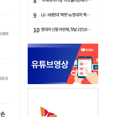
‘차세대 저가형’ 나트륨이온배터리 시대 오나…LG화학·에코프로, 상용화 속도낸다
LG·HD현대 ‘잭팟’ vs 현대차 ‘쪽박’…글로벌 사모펀드, 韓 대기업 투자 ‘희비’
현대차 신형 아반떼, 첫날 1만1094대 계약…역대 최고치 경신
·그래픽
외 자
맞손