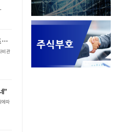
.
최태원·노소영, ‘재산 분할’ 오늘 최종 결판 나나…‘고공행진’ SK 주가가 변수, “조 단위 넘나”
나비 관
네”
락에 따