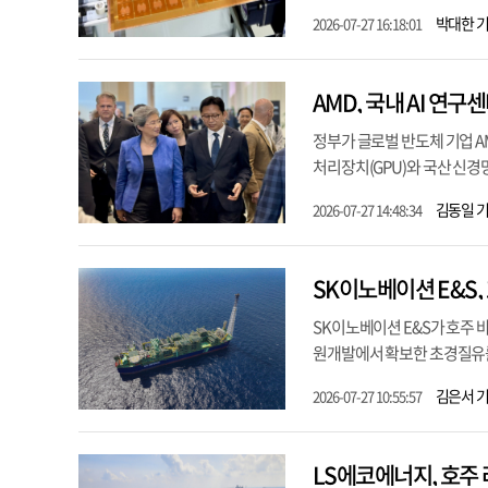
박대한 
2026-07-27 16:18:01
AMD, 국내 AI 연
정부가 글로벌 반도체 기업 AM
처리장치(GPU)와 국산 신경망
김동일 
2026-07-27 14:48:34
SK이노베이션 E&S,
SK이노베이션 E&S가 호주
원개발에서 확보한 초경질유를 
김은서 
2026-07-27 10:55:57
LS에코에너지, 호주