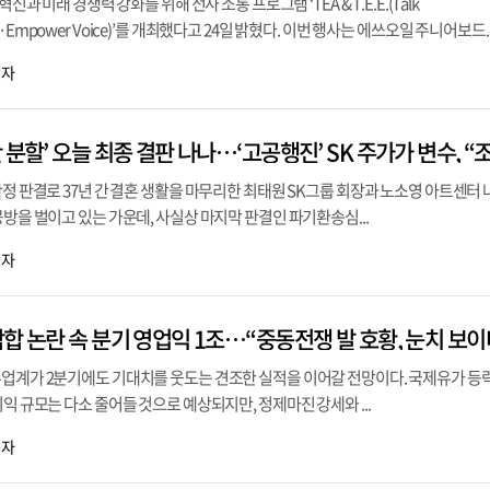
신과 미래 경쟁력 강화를 위해 전사 소통 프로그램 ‘TEA & T.E.E.(Talk
sight·Empower Voice)’를 개최했다고 24일 밝혔다. 이번 행사는 에쓰오일 주니어보드..
기자
확정 판결로 37년 간 결혼 생활을 마무리한 최태원 SK그룹 회장과 노소영 아트센터 
공방을 벌이고 있는 가운데, 사실상 마지막 판결인 파기환송심...
기자
합 논란 속 분기 영업익 1조…“중동전쟁 발 호황, 눈치 보이
유업계가 2분기에도 기대치를 웃도는 견조한 실적을 이어갈 전망이다. 국제유가 등
익 규모는 다소 줄어들 것으로 예상되지만, 정제마진 강세와 ...
기자