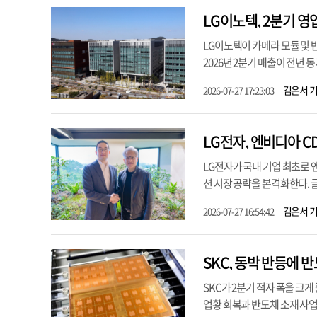
LG이노텍, 2분기 
LG이노텍이 카메라 모듈 및 
2026년 2분기 매출이 전년 동
김은서 
2026-07-27 17:23:03
LG전자, 엔비디아 C
LG전자가 국내 기업 최초로 엔
션 시장 공략을 본격화한다. 
김은서 
2026-07-27 16:54:42
SKC, 동박 반등에 
SKC가 2분기 적자 폭을 크
업황 회복과 반도체 소재 사업