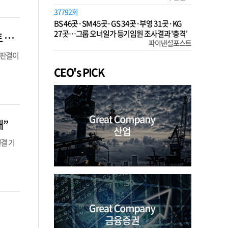
37792회
BS 46곳·SM 45곳·GS 34곳·부영 31곳·KG
27곳…그룹 오너일가 등기임원 조사결과 '충격'
최태원, 노소영에 9400억 재산 분할 ‘최종 판결’…최 회장측 “심려 끼쳐 송구, 검토 후 입장 밝힐 것”
파이낸셜포스트
 판결이
CEO's PICK
대”
결 기