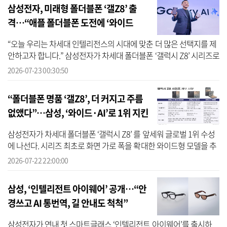
삼성전자, 미래형 폴더블폰 ‘갤Z8’ 출
격…“애플 폴더블폰 도전에 ‘와이드
·AI’로 맞불”
“오늘 우리는 차세대 인텔리전스의 시대에 맞춘 더 많은 선택지를 제
안하고자 합니다.” 삼성전자가 차세대 폴더블폰 ‘갤럭시 Z8’ 시리즈로
글로벌 폴더블 시장 주도권 수성에 나선다. 폴더블폰 시리즈 최초로
2026-07-23 00:30:50
와...
“폴더블폰 명품 ‘갤Z8’, 더 커지고 주름
없앴다”…삼성, ‘와이드·AI’로 1위 지킨
다
삼성전자가 차세대 폴더블폰 ‘갤럭시 Z8’ 를 앞세워 글로벌 1위 수성
에 나선다. 시리즈 최초로 화면 가로 폭을 확대한 와이드형 모델을 추
가하고, 새로운 디스플레이 설계와 소재를 적용해 내구성과 화면 주
2026-07-22 22:00:00
름을...
삼성, ‘인텔리전트 아이웨어’ 공개…“안
경쓰고 AI 통번역, 길 안내도 척척”
삼성전자가 연내 첫 스마트글래스 ‘인텔리전트 아이웨어’를 출시하