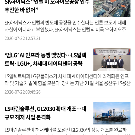
SK하이닉스 “인텔 미 오하이오공장 인수
추진한 바 없어”
SK하이닉스가 인텔의 반도체 공장을 인수한다는 언론 보도에 대해
사실이 아니라고 부인했다. SK하이닉스는 인텔의 미국 오하이오주
반도체 공장 부지와 시설 인수를 추진한 사실이 없다고 22일 공시했
2026-07-22 12:57:21
다. 이...
‘범LG’ AI 인프라 동맹 맺었다…LS일렉
트릭·LGU+, 차세대 데이터센터 공략
LS일렉트릭과 LG유플러스가 차세대 AI 데이터센터에 최적화된 인프
라 및 기술 개발에 힘을 모은다. 양사는 지난 21일 서울 용산구 LS용산
타워에서 ‘AI 데이터센터 전력 인프라 공동 개발 및 경쟁력 강화를 위
2026-07-22 09:45:26
한...
LS마린솔루션, GL2030 확대 개조…대
규모 해저 사업 본격화
LS마린솔루션이 해저케이블 포설선 GL2030의 성능 개조를 완료하