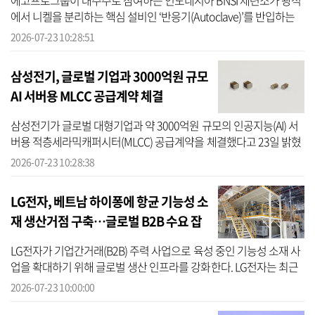
에코프로그룹이 대주주로 참여하는 인도네시아 BNSI 제련소가 광석
에서 니켈을 분리하는 핵심 설비인 ‘반응기(Autoclave)’를 반입하는
등 연내 완공을 목표로 박차를 가하고 있다. 에코프로는 지난 22일 인
2026-07-23 10:28:51
도네...
삼성전기, 글로벌 기업과 3000억원 규모
AI 서버용 MLCC 공급계약 체결
삼성전기가 글로벌 대형기업과 약 3000억원 규모의 인공지능(AI) 서
버용 적층세라믹캐퍼시터(MLCC) 공급계약을 체결했다고 23일 밝혔
다. 계약 기간은 2027년 1월 1일부터 12월 31일까지 1년이다. 삼성전
2026-07-23 10:28:38
기는 고...
LG전자, 베트남 하이퐁에 항균 기능성 소
재 생산거점 구축…글로벌 B2B 수요 잡
는다
LG전자가 기업간거래(B2B) 주력 사업으로 육성 중인 기능성 소재 사
업을 확대하기 위해 글로벌 생산 인프라를 강화한다. LG전자는 최근
베트남 하이퐁 생산법인에서 유리 파우더 기반 기능성 소재인 ‘LG 퓨
2026-07-23 10:00:00
로텍’...