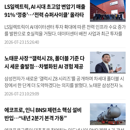
LS일렉트릭, AI 시대 초고압 변압기 매출
91% ‘껑충’…‘전력 슈퍼사이클’ 올라타
고, 역대급 실적
LS일렉트릭이 AI 데이터센터 투자 확대에 따른 전력 인프라 수요 증가
를 발판으로 호실적을 거뒀다. 데이터센터 배전 사업과 최근 투자를
바탕으로 생산능력을 끌어올린 초고압 변압기 사업이 실적 성장을 이
2026-07-23 15:26:40
끈 ...
노태문 사장 “갤럭시 Z8, 폴더블 기준 다
시 세운 출발점…차별화된 AI 경험 제공
할 것”
삼성전자가 새로운 ‘갤럭시 Z8 시리즈’를 공개하며 차세대 폴더블 시
장에서 한 단계 더 도약하겠다는 의지를 밝혔다. 노태문 삼성전자 노
태문 대표이사 겸 MX사업부장은 지난 22일(현지시간) 영국 런던에서
2026-07-23 10:29:09
진행...
에코프로, 인니 BNSI 제련소 핵심 설비
반입…“내년 2분기 본격 가동”