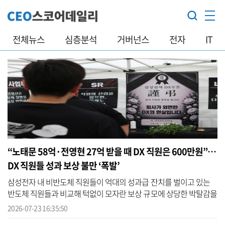
전체뉴스
심층분석
거버넌스
전자
IT
“노태문 58억·전영현 27억 받을 때 DX 직원은 600만원”…
DX 직원들 성과 보상 불만 ‘폭발’
삼성전자 내 비반도체 직원들이 억대의 성과급 잔치를 벌이고 있는
반도체 직원들과 비교해 턱없이 모자란 보상 규모에 상당한 박탈감을
호소하고 있다. 이런 와중에 주요 경영진들이 수십억원대 성과 보상
2026-07-23 16:35:50
을 받...