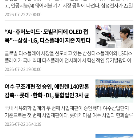
고, 인공지능(AI) 웨어러블 기기 시장 공략에 나선다. 삼성전자가 22일
(현지시간) 런던에서 열린 ‘갤럭시 언팩’에서 ‘인텔리전트 아이웨어’의
2026-07-22 22:00:00
...
“AI·휴머노이드·모빌리티에 OLED 접
목”…삼성·LG, 디스플레이 지존 지킨다
글로벌 디스플레이 시장을 선도하고 있는 삼성디스플레이와 LG디스
플레이가 국내 최대 디스플레이 전시회에서 혁신적인 유기발광다이
오드(OLED) 기술을 전격 공개했다. 특히 삼성·LG 양사는 신성장동력
2026-07-22 19:00:00
으로 부상...
여수 구조개편 첫 승인, 에틴렌 140만톤
감축…롯데·한화·DL, 통합법인 3사 균
등 분할
국내 석유화학 업계의 두 번째 사업재편이 승인됐다. 여수산업단지
기준으로는 첫 번째 사업재편이다. 롯데케미칼 여수 사업과 한화솔루
션, DL케미칼이 주주사로 있는 여천NCC의 통합을 골자로 하는 구조
2026-07-22 16:41:19
개편안...