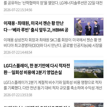
를 공유하는 ‘산학협력의 장’을 열었다. LG에너지솔루션은 22일 대전
기술연구원에서 서울대, KAIST, 포항공대, 고려대, 연세대 등 국내 유
2026-07-22 15:34:56
수...
이재용·최태원, 미국서 젠슨 황 만난
다…‘베라 루빈’ 출시 앞두고, HBM4 공
급 확대하나
이재용 삼성전자 회장과 최태원 SK그룹 회장이 미국에서 젠슨 황 엔
비디아 최고경영자(CEO)와 다시 만난다. 글로벌 인공지능(AI) 시장을
이끌고 있는 세 사람은 이번 회동에서 메모리와 AI 사업 협력을 강화
2026-07-22 14:48:54
하기...
LG디스플레이, 한 분기만에 다시 적자전
환…일회성 비용에 2분기 영업손실
1077억
LG디스플레이가 2분기 계절적 비수기와 일회성 비용 영향으로 적자
를 기록했다. 다만 전년 동기 대비 적자 규모를 축소하며 수익성 개선
흐름을 이어갔다. LG디스플레이는 2분기 연결기준 매출 5조6121억
2026-07-22 13:53:38
원, 영...