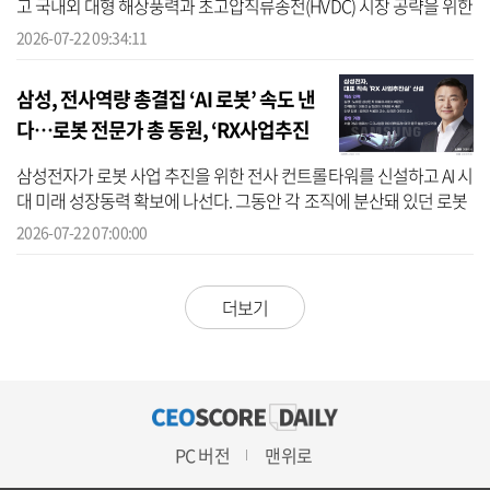
고 국내외 대형 해상풍력과 초고압직류송전(HVDC) 시장 공략을 위한
시공 역량을 강화했다. LS마린솔루션은 GL2030의 케이블 적재 용량
2026-07-22 09:34:11
을 기존 4...
삼성, 전사역량 총결집 ‘AI 로봇’ 속도 낸
다…로봇 전문가 총 동원, ‘RX사업추진
실’ 출격
삼성전자가 로봇 사업 추진을 위한 전사 컨트롤타워를 신설하고 AI 시
대 미래 성장동력 확보에 나선다. 그동안 각 조직에 분산돼 있던 로봇
관련 역량을 한데 모아 기술 개발부터 사업화 까지 아우르는 체계를
2026-07-22 07:00:00
구...
더보기
PC 버전
맨위로