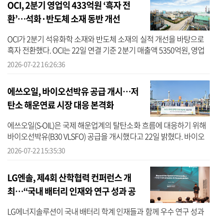
OCI, 2분기 영업익 433억원 ‘흑자 전
환’…석화·반도체 소재 동반 개선
OCI가 2분기 석유화학 소재와 반도체 소재의 실적 개선을 바탕으로
흑자 전환했다. OCI는 22일 연결 기준 2분기 매출액 5350억원, 영업
이익 433억원을 기록했다고 밝혔다. 지난해 같은 기간과 비교했을
2026-07-22 16:26:36
때, 영...
에쓰오일, 바이오선박유 공급 개시…저
탄소 해운연료 시장 대응 본격화
에쓰오일(S-OIL)은 국제 해운업계의 탈탄소화 흐름에 대응하기 위해
바이오선박유(B30 VLSFO) 공급을 개시했다고 22일 밝혔다. 바이오
선박유는 기존 초저유황연료유(VLSFO)에 지속가능한 바이오연료를
2026-07-22 15:35:30
혼합한 선...
LG엔솔, 제4회 산학협력 컨퍼런스 개
최…“국내 배터리 인재와 연구 성과 공
유”
LG에너지솔루션이 국내 배터리 학계 인재들과 함께 우수 연구 성과