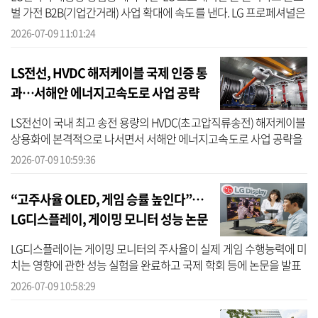
벌 가전 B2B(기업간거래) 사업 확대에 속도를 낸다. LG 프로페셔널은
30·25·20kg 세탁기, 30·25kg 건조기, 세탁과 건조를 한 대로 모두
2026-07-09 11:01:24
수행...
LS전선, HVDC 해저케이블 국제 인증 통
과…서해안 에너지고속도로 사업 공략
강화
LS전선이 국내 최고 송전 용량의 HVDC(초고압직류송전) 해저케이블
상용화에 본격적으로 나서면서 서해안 에너지고속도로 사업 공략을
강화했다. LS전선은 9일 국내 최초로 525kV·80℃급 HVDC 해저케이
2026-07-09 10:59:36
블의 PQ(P...
“고주사율 OLED, 게임 승률 높인다”…
LG디스플레이, 게이밍 모니터 성능 논문
발표
LG디스플레이는 게이밍 모니터의 주사율이 실제 게임 수행능력에 미
치는 영향에 관한 성능 실험을 완료하고 국제 학회 등에 논문을 발표
했다고 9일 밝혔다. LG디스플레이가 발표한 논문 ‘주사율이 FPS 게임
2026-07-09 10:58:29
수행...