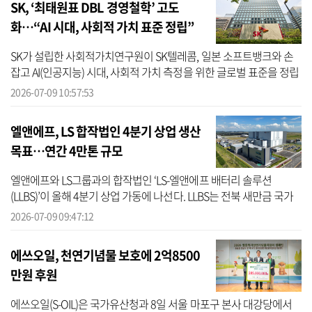
SK, ‘최태원표 DBL 경영철학’ 고도
화…“AI 시대, 사회적 가치 표준 정립”
SK가 설립한 사회적가치연구원이 SK텔레콤, 일본 소프트뱅크와 손
잡고 AI(인공지능) 시대, 사회적 가치 측정을 위한 글로벌 표준을 정립
한다. 사회적가치연구원은 9일 서울 SKT타워에서 SK텔레콤, 소프트
2026-07-09 10:57:53
뱅크와...
엘앤에프, LS 합작법인 4분기 상업 생산
목표…연간 4만톤 규모
엘앤에프와 LS그룹과의 합작법인 ‘LS-엘앤에프 배터리 솔루션
(LLBS)’이 올해 4분기 상업 가동에 나선다. LLBS는 전북 새만금 국가
산업단지 내 연간 4만톤 규모의 NCM 전구체 생산시설을 구축한 바
2026-07-09 09:47:12
있다. 해당 ...
에쓰오일, 천연기념물 보호에 2억8500
만원 후원
에쓰오일(S-OIL)은 국가유산청과 8일 서울 마포구 본사 대강당에서