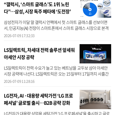
“갤럭시, ‘스마트 글래스’도 1위 노린
다”…삼성, 시장 독주 메타에 ‘도전장’
삼성전자가 이달 말 갤럭시 언팩에서 첫 스마트 글래스를 선보이면
서, 인공지능(AI) 전장이 스마트폰에서 스마트 글래스 시장으로 본격
확대될 전망이다. 선두주자인 메타가 시장 점유율 80% 이상을 독식
2026-07-09 17:32:33
하고 있...
LS일렉트릭, 차세대 전력 솔루션 앞세워
아세안 시장 공략
LS일렉트릭이 전력 수요가 늘고 있는 베트남을 교두보 삼아 아세안
시장 공략에 나선다. LS일렉트릭은 오는 15일부터 17일까지 사흘간
베트남 호찌민시 사이공전시컨벤션센터(SECC)에서 열리는 ‘일렉스
2026-07-09 11:28:16
베트남 ...
LG전자, AI ·대용량 세탁가전 ‘LG 프로
페셔널’ 글로벌 출시…B2B 공략 강화
LG전자가 대용량 상업용 세탁가전 ‘LG 프로페셔널’을 출시하고 글로