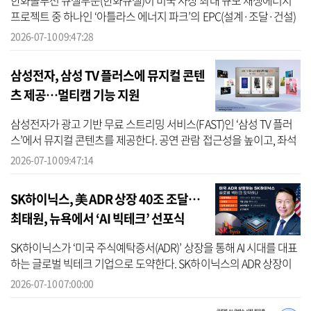
한화솔루션 큐셀부문(한화큐셀)이 미국 사상 최대 규모 재생에너지
프로젝트 중 하나인 ‘아틀라스 에너지 파크’의 EPC(설계·조달·건설)
를 수행하고 이 중 일부 자산의 매각을 마무리했다고 10일 밝혔다. 아
2026-07-10 09:47:28
틀라...
삼성전자, 삼성 TV 플러스에 뮤지컬 콘텐
츠 제공…멀티캠 기능 지원
삼성전자가 광고 기반 무료 스트리밍 서비스(FAST)인 ‘삼성 TV 플러
스’에서 뮤지컬 콘텐츠를 제공한다. 공연 관람 접근성을 높이고, 좌석
위치나 시청 환경에 따른 경험 차이를 줄이겠다는 취지다. 삼성전자
2026-07-10 09:47:14
는 ...
SK하이닉스, 美 ADR 상장 40조 조달…
최태원, 뉴욕에서 ‘AI 빅테크’ 선포식
SK하이닉스가 ‘미국 주식예탁증서(ADR)’ 상장을 통해 AI 시대를 대표
하는 글로벌 빅테크 기업으로 도약한다. SK하이닉스의 ADR 상장이
마무리되면 약 40조원에 달하는 대규모 자금을 확보할 전망이다. 미
2026-07-10 07:00:00
국 현...