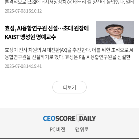
본격적으로 ESS(에너지저장장치)용 배터리 셀 양산에 돌입했다. 얼티
엄셀즈는 8일 미국 테네시주 스프링힐 공장에서 ESS용 리튬인산철
2026-07-08 16:10:12
(LFP) 셀...
효성, AI융합연구원 신설…초대 원장에
KAIST 맹성현 명예교수
효성이 전사 차원의 AI 대전환(AX)을 추진한다. 이를 위한 초석으로 AI
융합연구원을 신설하기로 했다. 효성은 8일 AI융합연구원을 신설한
다고 밝혔다. AI융합연구원은 기존 사업에 AI 기술을 반영하는 ‘적용
2026-07-08 14:19:41
·...
더보기
PC 버전
맨위로