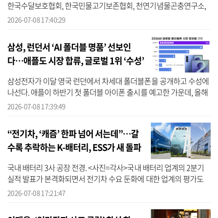
한국수달보호협회, 한국민물고기보존협회, 천연기념물곤충연구소,
한국남생이보호협회 등 환경단체에 멸종위기 천연기념물 보호를 위
2026-07-08 17:40:29
한 후원금 ...
삼성, 런던서 ‘AI 폴더블 명품’ 선보인
다…애플도 시장 합류, 글로벌 1위 ‘수성’
삼성전자가 이달 영국 런던에서 차세대 폴더블폰을 공개하고 수성에
나선다. 애플이 하반기 첫 폴더블 아이폰 출시를 예고한 가운데, 올해
가 폴더블폰 시장 주도권을 둘러싼 최대 승부처가 될 전망이다. 삼성
2026-07-08 17:39:49
전...
“전기차, ‘캐즘’ 한파 넘어 서는데”…갈
수록 추락하는 K-배터리, ESS가 새 돌파
구 될까
국내 배터리 3사 공장 전경. <사진=각사>국내 배터리 업계의 2분기
실적 발표가 본격화되면서 전기차 수요 둔화에 대한 업계의 평가도
엇갈리고 있다. 특히 전기차 시장이 캐즘(일시적 수요둔화) 한파에서
2026-07-08 17:21:47
...