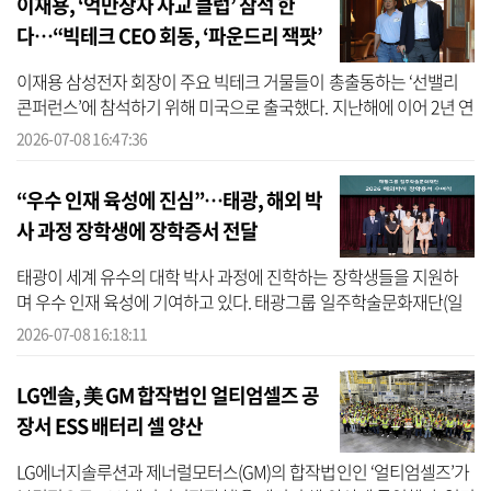
이재용, ‘억만장자 사교 클럽’ 참석 한
다…“빅테크 CEO 회동, ‘파운드리 잭팟’
터트리나”
이재용 삼성전자 회장이 주요 빅테크 거물들이 총출동하는 ‘선밸리
콘퍼런스’에 참석하기 위해 미국으로 출국했다. 지난해에 이어 2년 연
속 행사에 참석한 이 회장은 구글, 애플, 메타, 오픈AI 등 글로벌 빅테
2026-07-08 16:47:36
크...
“우수 인재 육성에 진심”…태광, 해외 박
사 과정 장학생에 장학증서 전달
태광이 세계 유수의 대학 박사 과정에 진학하는 장학생들을 지원하
며 우수 인재 육성에 기여하고 있다. 태광그룹 일주학술문화재단(일
주재단)은 8일 서울 종로구 흥국생명빌딩에서 ‘제34기 해외 박사 장
2026-07-08 16:18:11
학 증서...
LG엔솔, 美 GM 합작법인 얼티엄셀즈 공
장서 ESS 배터리 셀 양산
LG에너지솔루션과 제너럴모터스(GM)의 합작법인인 ‘얼티엄셀즈’가