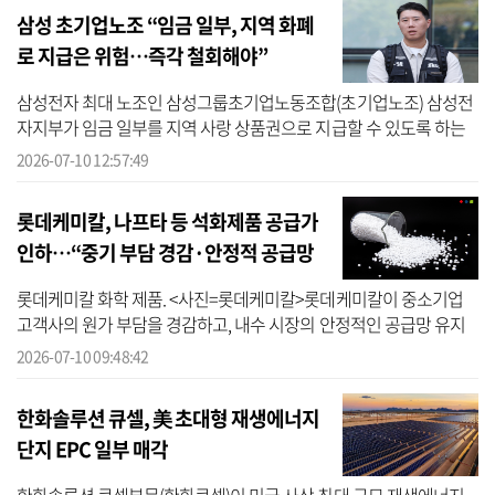
삼성 초기업노조 “임금 일부, 지역 화폐
로 지급은 위험…즉각 철회해야”
삼성전자 최대 노조인 삼성그룹초기업노동조합(초기업노조) 삼성전
자지부가 임금 일부를 지역 사랑 상품권으로 지급할 수 있도록 하는
근로기준법 개정안에 대해 반대의 목소리를 냈다. 초기업노조는 10
2026-07-10 12:57:49
일 성명...
롯데케미칼, 나프타 등 석화제품 공급가
인하…“중기 부담 경감·안정적 공급망
확보 차원”
롯데케미칼 화학 제품. <사진=롯데케미칼>롯데케미칼이 중소기업
고객사의 원가 부담을 경감하고, 내수 시장의 안정적인 공급망 유지
에 기여하기 위해 주요 제품의 공급가를 한시적으로 인하 조정하는
2026-07-10 09:48:42
상생...
한화솔루션 큐셀, 美 초대형 재생에너지
단지 EPC 일부 매각