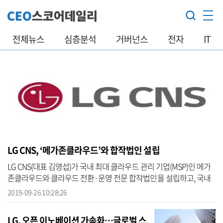
전체뉴스
심층분석
거버넌스
전자
IT
LG CNS, ‘메가존클라우드’와 합작법인 설립
LG CNS(대표 김영섭)가 국내 최대 클라우드 관리 기업(MSP)인 메가
존클라우드와 클라우드 전환·운영 전문 합작법인을 설립하고, 국내
외 클라우드 전환 시장 선점을 본격화한다.양사는 25일 서울역삼동
2019-09-26 10:28:26
메가존 본...
LG, 오픈 이노베이션 가속화…글로벌 스