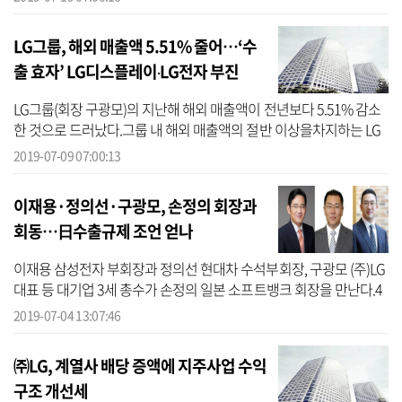
준 보유한...
LG그룹, 해외 매출액 5.51% 줄어…‘수
출 효자’ LG디스플레이‧LG전자 부진
LG그룹(회장 구광모)의 지난해 해외 매출액이 전년보다 5.51% 감소
한 것으로 드러났다.그룹 내 해외 매출액의 절반 이상을차지하는 LG
디스플레이(부회장 한상범)와 LG전자(대표 조성진, 정도현)가 부진한
2019-07-09 07:00:13
영향이...
이재용·정의선·구광모, 손정의 회장과
회동…日수출규제 조언 얻나
이재용 삼성전자 부회장과 정의선 현대차 수석부회장, 구광모 (주)LG
대표 등 대기업 3세 총수가 손정의 일본 소프트뱅크 회장을 만난다.4
일 업계에 따르면 이들은 이날 방한하는 손정의 회장의 청와대 방문
2019-07-04 13:07:46
이후...
㈜LG, 계열사 배당 증액에 지주사업 수익
구조 개선세