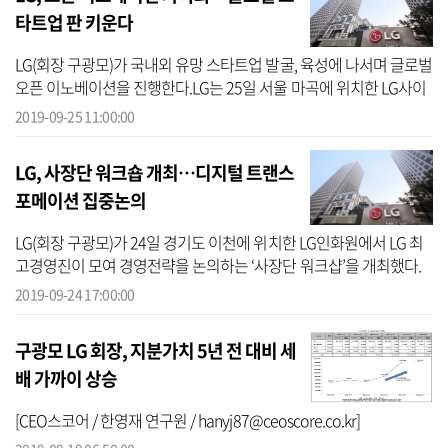
타트업 판 키운다
LG(회장 구광모)가 국내외 유망 스타트업 발굴, 육성에 나서며 글로벌
오픈 이노베이션을 진행한다.LG는 25일 서울 마곡에 위치한 LG사이
언스파크에서 글로벌 유망 스타트업 40개사가 참여하는 ‘LG 스타트
2019-09-25 11:00:00
업 테크...
LG, 사장단 워크숍 개최…디지털 트랜스
포메이션 집중논의
LG(회장 구광모)가 24일 경기도 이천에 위치한 LG인화원에서 LG 최
고경영진이 모여 경영전략을 논의하는 ‘사장단 워크샵’을 개최했다.
이날 워크샵에는 구 대표를 비롯해 권영수 ㈜LG 부회장, 조성진 LG전
2019-09-24 17:00:00
자 부회...
구광모 LG 회장, 지분가치 5년 전 대비 세
배 가까이 상승
[CEO스코어 / 한영재 연구원 / hanyj87@ceoscore.co.kr]