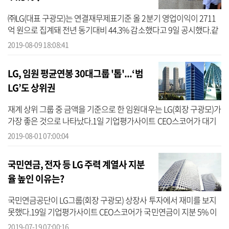
㈜LG(대표 구광모)는 연결재무제표기준 올 2분기 영업이익이 2711
억 원으로 집계돼 전년 동기대비 44.3% 감소했다고 9일 공시했다.같
은 기간 매출도 1조6196억 원을 기록, 작년 2분기보다 15.2% 줄었다.
2019-08-09 18:08:41
㈜LG의 수...
LG, 임원 평균연봉 30대그룹 '톱'...‘범
LG’도 상위권
재계 상위 그룹 중 금액을 기준으로 한 임원대우는 LG(회장 구광모)가
가장 좋은 것으로 나타났다.1일 기업평가사이트 CEO스코어가 대기
업집단 중 사업보고서를 제출한 계열사의 미등기임원 평균 급여액을
2019-08-01 07:00:04
전수 ...
국민연금, 전자 등 LG 주력 계열사 지분
율 높인 이유는?
국민연금공단이 LG그룹(회장 구광모) 상장사 투자에서 재미를 보지
못했다.19일 기업평가사이트 CEO스코어가 국민연금이 지분 5% 이
상을 보유 중인 상장사를 전수 조사한 결과, 국민연금이 지난 11일 기
2019-07-19 07:00:16