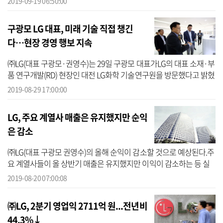
2019-09-19 06:50:00
구광모 LG 대표, 미래 기술 직접 챙긴
다…현장 경영 행보 지속
㈜LG(대표 구광모·권영수)는 29일 구광모 대표가LG의 대표 소재·부
품 연구개발(RD) 현장인 대전 LG화학 기술연구원을 방문했다고 밝혔
다.구광모 대표는 지난달 LG전자 소재·생산기술원을 방문해 제조와
2019-08-29 17:00:00
생산 역량...
LG, 주요 계열사 매출은 유지했지만 순익
은 감소
㈜LG(대표 구광모 권영수)의 올해 순익이 감소할 것으로 예상된다.주
요 계열사들이 올 상반기 매출은 유지했지만 이익이 감소하는 등 실
적부진의 모습을 보였기 때문이다.20일 ㈜LG가 지분을 보유한 주요
2019-08-20 07:00:08
상장사...
㈜LG, 2분기 영업익 2711억 원...전년비
44.3%↓