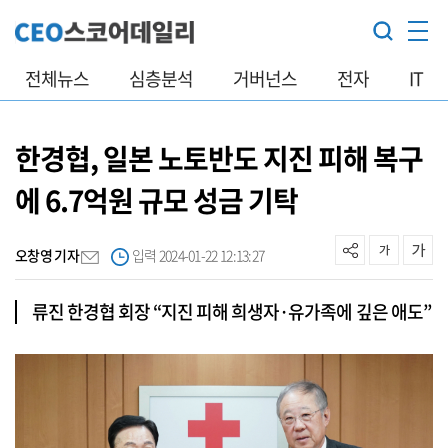
전체뉴스
심층분석
거버넌스
전자
IT
한경협, 일본 노토반도 지진 피해 복구
에 6.7억원 규모 성금 기탁
오창영 기자
입력 2024-01-22 12:13:27
류진 한경협 회장 “지진 피해 희생자·유가족에 깊은 애도”