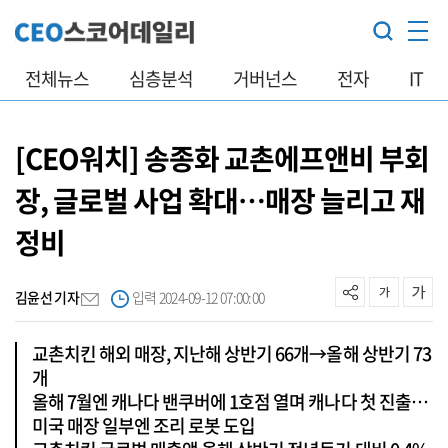
전체뉴스
심층분석
거버넌스
전자
IT
[CEO워치] 송종화 교촌에프앤비 부회
장, 글로벌 사업 확대…매장 늘리고 재
정비
김윤선 기자
입력 2024-09-12 07:00:00
교촌치킨 해외 매장, 지난해 상반기 66개→올해 상반기 73
개
올해 7월엔 캐나다 밴쿠버에 1호점 열며 캐나다 첫 진출…
미국 매장 일부엔 조리 로봇 도입