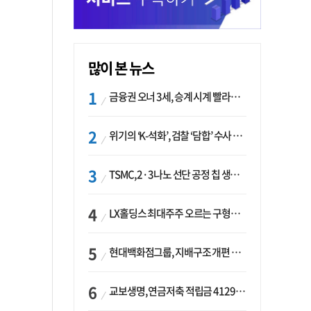
많이 본 뉴스
금융권 오너 3세, 승계 시계 빨라지나…한국투자 ‘속도’·미래에셋·메리츠는 ‘거리두기’
위기의 ‘K-석화’, 검찰 ‘담합’ 수사 착수…“LG·한화·롯데 등 7개 업체, 8개 제품 가격 담합”
TSMC, 2·3나노 선단 공정 칩 생산 가속화…삼성, 파운드리 확장 변수 맞나
LX홀딩스 최대주주 오르는 구형모 사장…계열사 실적 개선 ‘과제’
현대백화점그룹, 지배구조 개편 작업…지주사 행위제한 요건 해소
교보생명, 연금저축 적립금 4129억 증가 ‘1위’…KB라이프는 최대 감소율