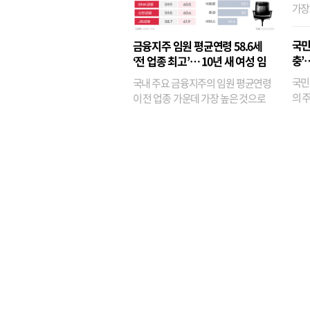
가장
반면
융이
국민
금융지주 임원 평균연령 58.6세
기관
충’
‘전 업종 최고’… 10년 새 여성 임
원은 14배 껑충
국민
국내 주요 금융지주의 임원 평균연령
의 주
이 전 업종 가운데 가장 높은 것으로
가까
나타났다. 금융업 특유의 경험 중심 인
가 
사와 내부 승진 문화가 이어지면서 10
의 대
년새 임원의 평균연령이 높아졌으며,
평균연령이 60대를 기...