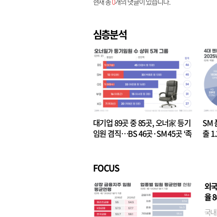
현재 총
0
개의 댓글이 있습니다.
심층분석
대기업 89곳 중 85곳, 오너家 등기
SM 
임원 겸직…BS 46곳·SM 45곳 ‘족
출 1
벌경영’ 고착화
·3위
FOCUS
외국
율 
국내