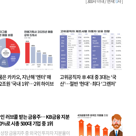
[ 300자 이내 / 현재:
0
자 ]
품은 카카오, 지난해 '엔터' 매
고위공직자 車 4대 중 3대는 ‘국
.2조원 '국내 1위'…2위 하이브
산’…절반 ‘현대’·최다 ‘그랜저’
 JYP 순
인 러브콜 받는 금융주… KB금융 지분
80%로 시총 500대 기업 중 1위
 상장 금융지주 중 외국인 투자자 지분율이