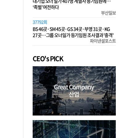
대기업 오너 일가 407명 계열사 등기임원에…
‘족벌’ 여전하다
부산일보
37792회
BS 46곳·SM 45곳·GS 34곳·부영 31곳·KG
27곳…그룹 오너일가 등기임원 조사결과 '충격'
파이낸셜포스트
CEO's PICK