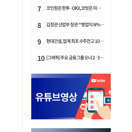
코인원은 한투·OKX, 코빗은 미래에셋…중소 거래소 ‘금융 동맹’ 승부수
김정관 산업부 장관 “‘영업익 N% 성과급’ 지급 반대…주주·투자자 이익 반해”
현대건설, 업계 최초 수주잔고 100조 돌파…하반기 ‘원전’ 수주 드라이브
[그래픽] 주요 금융그룹 오너 2·3세 현황