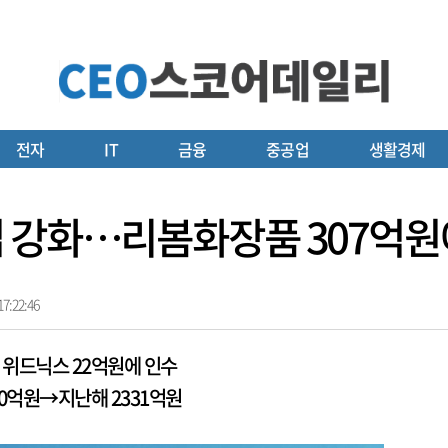
전자
IT
금융
중공업
생활경제
업 강화…리봄화장품 307억원
7:22:46
 위드닉스 22억원에 인수
10억원→지난해 2331억원