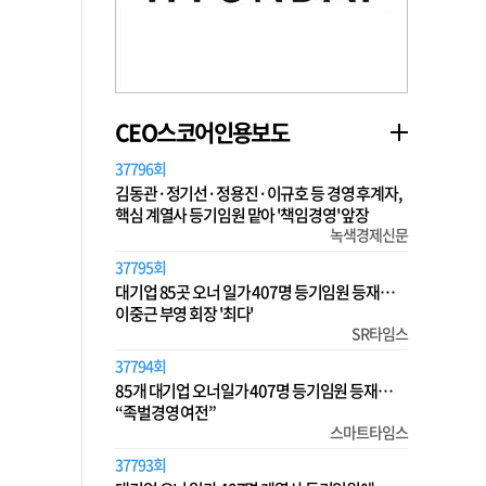
CEO스코어인용보도
37796회
김동관·정기선·정용진·이규호 등 경영 후계자,
핵심 계열사 등기임원 맡아 '책임경영' 앞장
녹색경제신문
37795회
대기업 85곳 오너 일가 407명 등기임원 등재…
이중근 부영 회장 '최다'
SR타임스
37794회
85개 대기업 오너일가 407명 등기임원 등재…
“족벌경영 여전”
스마트타임스
37793회