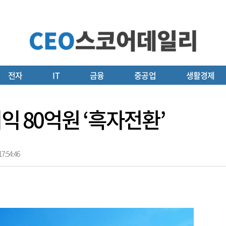
전자
IT
금융
중공업
생활경제
익 80억원 ‘흑자전환’
7:54:46