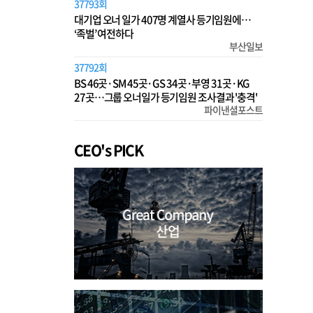
37793회
대기업 오너 일가 407명 계열사 등기임원에…
‘족벌’ 여전하다
부산일보
37792회
BS 46곳·SM 45곳·GS 34곳·부영 31곳·KG
27곳…그룹 오너일가 등기임원 조사결과 '충격'
파이낸셜포스트
CEO's PICK