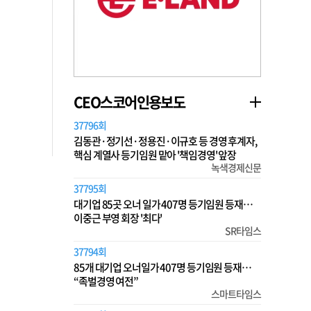
CEO스코어인용보도
37796회
김동관·정기선·정용진·이규호 등 경영 후계자,
핵심 계열사 등기임원 맡아 '책임경영' 앞장
녹색경제신문
37795회
대기업 85곳 오너 일가 407명 등기임원 등재…
이중근 부영 회장 '최다'
SR타임스
37794회
85개 대기업 오너일가 407명 등기임원 등재…
“족벌경영 여전”
스마트타임스