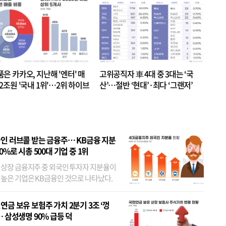
품은 카카오, 지난해 '엔터' 매
고위공직자 車 4대 중 3대는 ‘국
.2조원 '국내 1위'…2위 하이브
산’…절반 ‘현대’·최다 ‘그랜저’
 JYP 순
인 러브콜 받는 금융주… KB금융 지분
80%로 시총 500대 기업 중 1위
 상장 금융지주 중 외국인 투자자 지분율이
 높은 기업은 KB금융인 것으로 나타났다.
 외국인 지분율이 가장 낮은 곳은 메리츠금
었다. 특히 KB금융은 지난달 말 기준 해외
연금 보유 보험주 가치 2분기 3조 ‘껑
투자자 지분율이...
… 삼성생명 90% 급등 덕