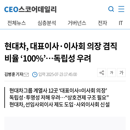
전체뉴스
심층분석
거버넌스
전자
IT
현대차, 대표이사·이사회 의장 겸직
비율 ‘100%’…독립성 우려
김병훈 기자
입력 2025-07-23 17:45:00
현대차그룹 계열사 12곳 ‘대표이사=이사회 의장’
독립성·투명성 저해 우려…“상호견제 구조 필요”
현대차, 선임사외이사 제도 도입·사외이사회 신설