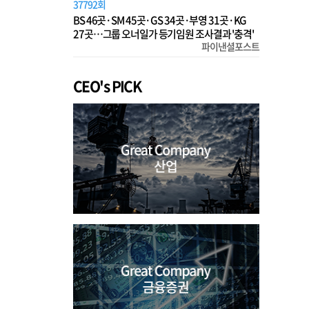
37792회
BS 46곳·SM 45곳·GS 34곳·부영 31곳·KG
27곳…그룹 오너일가 등기임원 조사결과 '충격'
파이낸셜포스트
CEO's PICK