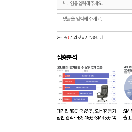
현재 총
0
개의 댓글이 있습니다.
심층분석
대기업 89곳 중 85곳, 오너家 등기
SM 
임원 겸직…BS 46곳·SM 45곳 ‘족
출 1
벌경영’ 고착화
·3위