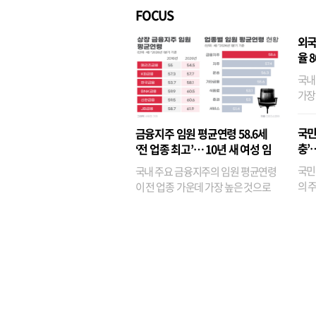
FOCUS
외국
율 
국내
가장
반면
융이
국민
금융지주 임원 평균연령 58.6세
기관
충’
‘전 업종 최고’… 10년 새 여성 임
원은 14배 껑충
국민
국내 주요 금융지주의 임원 평균연령
의 주
이 전 업종 가운데 가장 높은 것으로
가까
나타났다. 금융업 특유의 경험 중심 인
가 
사와 내부 승진 문화가 이어지면서 10
의 대
년새 임원의 평균연령이 높아졌으며,
평균연령이 60대를 기...