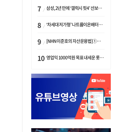
삼성, 2년 만에 ‘갤럭시 핏4’ 선보이나…웨어러블 생태계 확장 ‘시동’
‘차세대 저가형’ 나트륨이온배터리 시대 오나…LG화학·에코프로, 상용화 속도낸다
[NHN 이준호의 자산운용법]①이니시오·JLC ‘부동산’-JLC파트너스 ‘투자’…“부동산 담보대출로 투자재원 확보”
영업익 1000억원 목표 내세운 롯데마트…하반기 ‘오카도’ 시험대