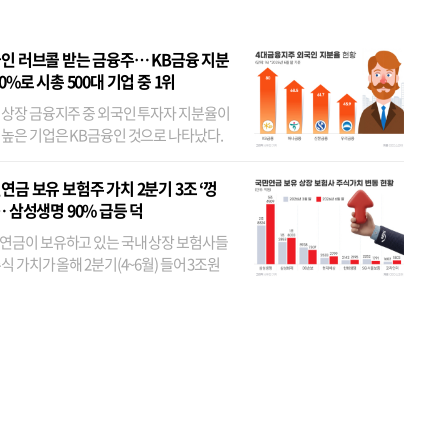
인 러브콜 받는 금융주… KB금융 지분
80%로 시총 500대 기업 중 1위
 상장 금융지주 중 외국인 투자자 지분율이
 높은 기업은 KB금융인 것으로 나타났다.
 외국인 지분율이 가장 낮은 곳은 메리츠금
었다. 특히 KB금융은 지난달 말 기준 해외
연금 보유 보험주 가치 2분기 3조 ‘껑
투자자 지분율이...
… 삼성생명 90% 급등 덕
연금이 보유하고 있는 국내 상장 보험사들
식 가치가 올해 2분기(4~6월) 들어 3조원
이 불어난 것으로 집계됐다. 삼성생명 주가
이 기간 90% 가까이 치솟으면서 전체 증가분
부분을 책임진 덕...