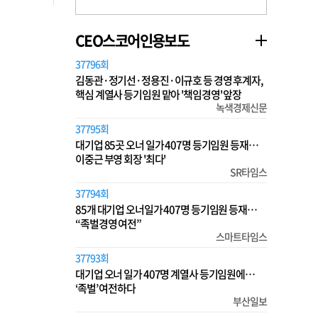
CEO스코어인용보도
37796회
김동관·정기선·정용진·이규호 등 경영 후계자,
핵심 계열사 등기임원 맡아 '책임경영' 앞장
녹색경제신문
37795회
대기업 85곳 오너 일가 407명 등기임원 등재…
이중근 부영 회장 '최다'
SR타임스
37794회
85개 대기업 오너일가 407명 등기임원 등재…
“족벌경영 여전”
스마트타임스
37793회
대기업 오너 일가 407명 계열사 등기임원에…
‘족벌’ 여전하다
부산일보