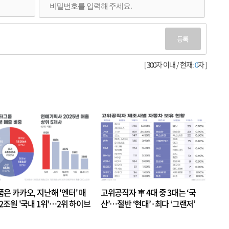
등록
[ 300자 이내 / 현재:
0
자 ]
품은 카카오, 지난해 '엔터' 매
고위공직자 車 4대 중 3대는 ‘국
.2조원 '국내 1위'…2위 하이브
산’…절반 ‘현대’·최다 ‘그랜저’
 JYP 순