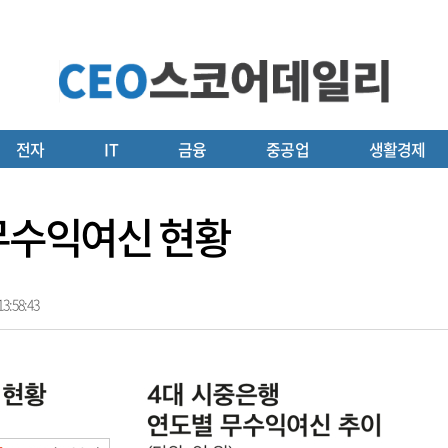
전자
IT
금융
중공업
생활경제
 무수익여신 현황
3:58:43