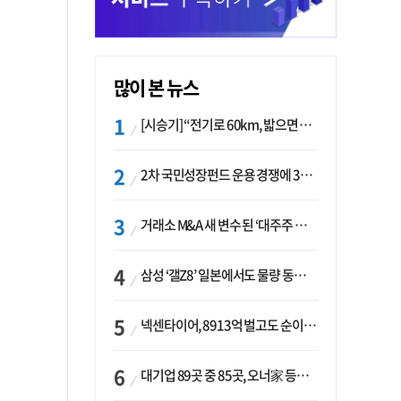
많이 본 뉴스
[시승기] “전기로 60km, 밟으면 462마력”…볼보 XC60 T8의 두 얼굴
2차 국민성장펀드 운용 경쟁에 33개사 몰렸다…신한·하나 등 새 얼굴 대거 합류
거래소 M&A 새 변수 된 ‘대주주 심사’…네이버·두나무 결합도 영향권
삼성 ‘갤Z8’ 일본에서도 물량 동났다…애플 참전 앞두고 선두 수성 ‘시험대’
넥센타이어, 8913억 벌고도 순이익 2억…유럽 세부담에 이익 증발
대기업 89곳 중 85곳, 오너家 등기임원 겸직…BS 46곳·SM 45곳 ‘족벌경영’ 고착화