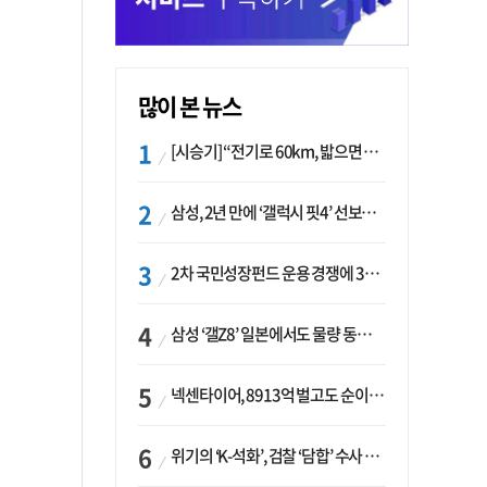
많이 본 뉴스
[시승기] “전기로 60km, 밟으면 462마력”…볼보 XC60 T8의 두 얼굴
삼성, 2년 만에 ‘갤럭시 핏4’ 선보이나…웨어러블 생태계 확장 ‘시동’
2차 국민성장펀드 운용 경쟁에 33개사 몰렸다…신한·하나 등 새 얼굴 대거 합류
삼성 ‘갤Z8’ 일본에서도 물량 동났다…애플 참전 앞두고 선두 수성 ‘시험대’
넥센타이어, 8913억 벌고도 순이익 2억…유럽 세부담에 이익 증발
위기의 ‘K-석화’, 검찰 ‘담합’ 수사 착수…“LG·한화·롯데 등 7개 업체, 8개 제품 가격 담합”