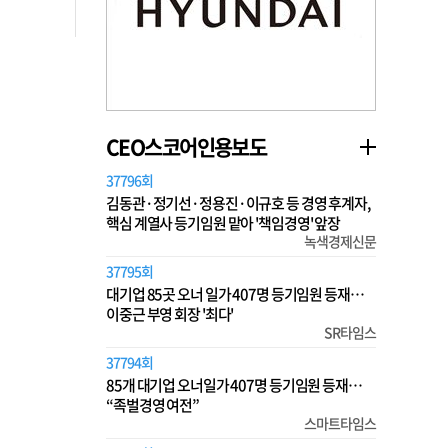
CEO스코어인용보도
37796회
김동관·정기선·정용진·이규호 등 경영 후계자,
핵심 계열사 등기임원 맡아 '책임경영' 앞장
녹색경제신문
37795회
대기업 85곳 오너 일가 407명 등기임원 등재…
이중근 부영 회장 '최다'
SR타임스
37794회
85개 대기업 오너일가 407명 등기임원 등재…
“족벌경영 여전”
스마트타임스