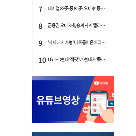
대기업 89곳 중 85곳, 오너家 등기임원 겸직…BS 46곳·SM 45곳 ‘족벌경영’ 고착화
금융권 오너 3세, 승계 시계 빨라지나…한국투자 ‘속도’·미래에셋·메리츠는 ‘거리두기’
‘차세대 저가형’ 나트륨이온배터리 시대 오나…LG화학·에코프로, 상용화 속도낸다
LG·HD현대 ‘잭팟’ vs 현대차 ‘쪽박’…글로벌 사모펀드, 韓 대기업 투자 ‘희비’