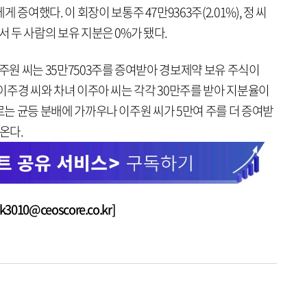
증여했다. 이 회장이 보통주 47만9363주(2.01%), 정 씨
면서 두 사람의 보유 지분은 0%가 됐다.
이주원 씨는 35만7503주를 증여받아 경보제약 보유 주식이
장녀 이주경 씨와 차녀 이주아 씨는 각각 30만주를 받아 지분율이
겉으로는 균등 분배에 가까우나 이주원 씨가 5만여 주를 더 증여받
온다.
010@ceoscore.co.kr]