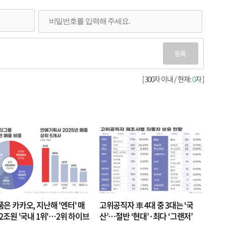
등록
[ 300자 이내 / 현재:
0
자 ]
품은 카카오, 지난해 '엔터' 매
고위공직자 車 4대 중 3대는 ‘국
.2조원 '국내 1위'…2위 하이브
산’…절반 ‘현대’·최다 ‘그랜저’