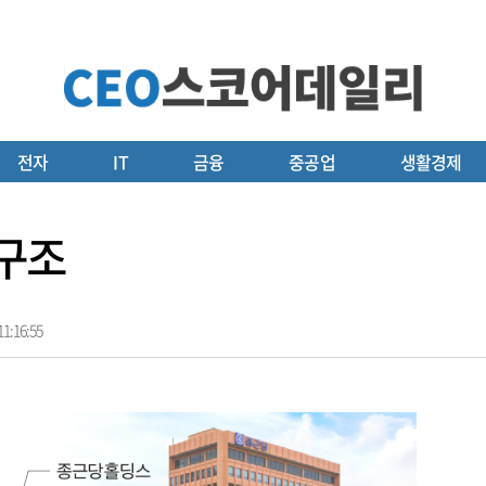
전자
IT
금융
중공업
생활경제
 구조
1:16:55