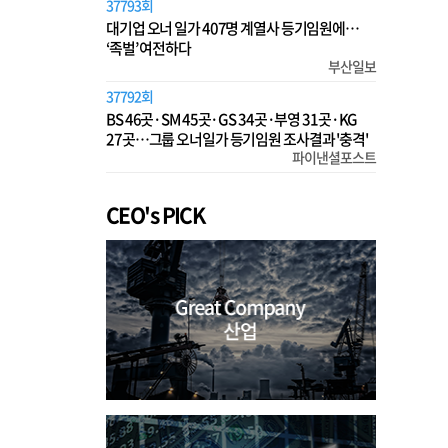
37793회
대기업 오너 일가 407명 계열사 등기임원에…
‘족벌’ 여전하다
부산일보
37792회
BS 46곳·SM 45곳·GS 34곳·부영 31곳·KG
27곳…그룹 오너일가 등기임원 조사결과 '충격'
파이낸셜포스트
CEO's PICK