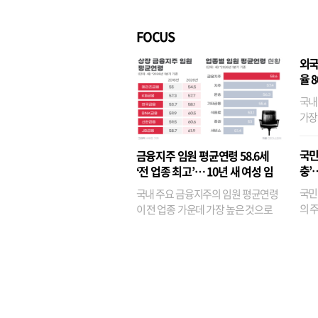
벌경영’ 고착화
·3위
FOCUS
외국
율 
국내
가장
반면
융이
국민
금융지주 임원 평균연령 58.6세
기관
충’
‘전 업종 최고’… 10년 새 여성 임
원은 14배 껑충
국민
국내 주요 금융지주의 임원 평균연령
의 주
이 전 업종 가운데 가장 높은 것으로
가까
나타났다. 금융업 특유의 경험 중심 인
가 
사와 내부 승진 문화가 이어지면서 10
의 대
년새 임원의 평균연령이 높아졌으며,
평균연령이 60대를 기...