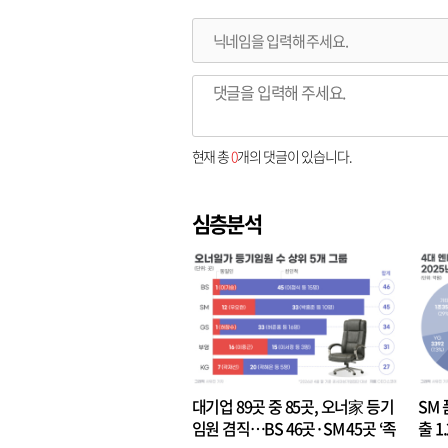
현재 총
0
개의 댓글이 있습니다.
심층분석
대기업 89곳 중 85곳, 오너家 등기
SM 
임원 겸직…BS 46곳·SM 45곳 ‘족
출 1