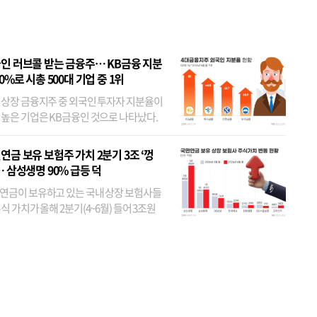
 JYP 순
인 러브콜 받는 금융주… KB금융 지분
80%로 시총 500대 기업 중 1위
 상장 금융지주 중 외국인 투자자 지분율이
 높은 기업은 KB금융인 것으로 나타났다.
 외국인 지분율이 가장 낮은 곳은 메리츠금
었다. 특히 KB금융은 지난달 말 기준 해외
연금 보유 보험주 가치 2분기 3조 ‘껑
투자자 지분율이...
… 삼성생명 90% 급등 덕
연금이 보유하고 있는 국내 상장 보험사들
식 가치가 올해 2분기(4~6월) 들어 3조원
이 불어난 것으로 집계됐다. 삼성생명 주가
이 기간 90% 가까이 치솟으면서 전체 증가분
부분을 책임진 덕...