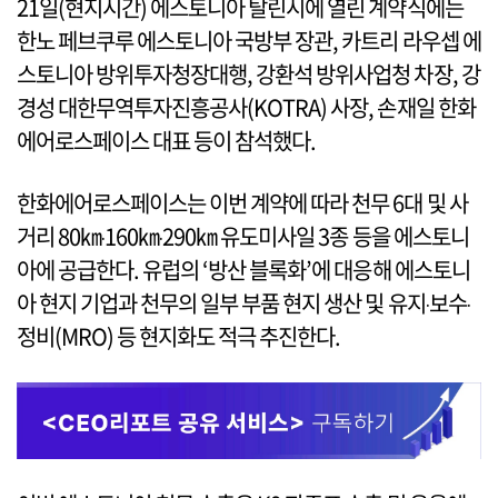
21일(현지시간) 에스토니아 탈린시에 열린 계약식에는
한노 페브쿠루 에스토니아 국방부 장관, 카트리 라우셉 에
스토니아 방위투자청장대행, 강환석 방위사업청 차장, 강
경성 대한무역투자진흥공사(KOTRA) 사장, 손재일 한화
에어로스페이스 대표 등이 참석했다.
한화에어로스페이스는 이번 계약에 따라 천무 6대 및 사
거리 80㎞‧160㎞‧290㎞ 유도미사일 3종 등을 에스토니
아에 공급한다. 유럽의 ‘방산 블록화’에 대응해 에스토니
아 현지 기업과 천무의 일부 부품 현지 생산 및 유지‧보수‧
정비(MRO) 등 현지화도 적극 추진한다.