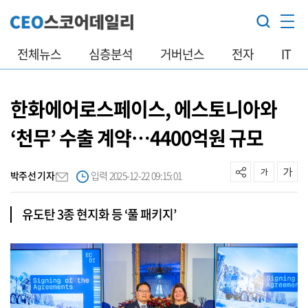
전체뉴스
심층분석
거버넌스
전자
IT
한화에어로스페이스, 에스토니아와
‘천무’ 수출 계약…4400억원 규모
박주선 기자
입력 2025-12-22 09:15:01
유도탄 3종 현지화 등 ‘풀 패키지’