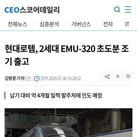
전체뉴스
심층분석
거버넌스
전자
IT
현대로템, 2세대 EMU-320 초도분 조
기 출고
김병훈 기자
입력 2026-01-06 15:26:52
납기 대비 약 4개월 일찍 발주처에 인도 예정