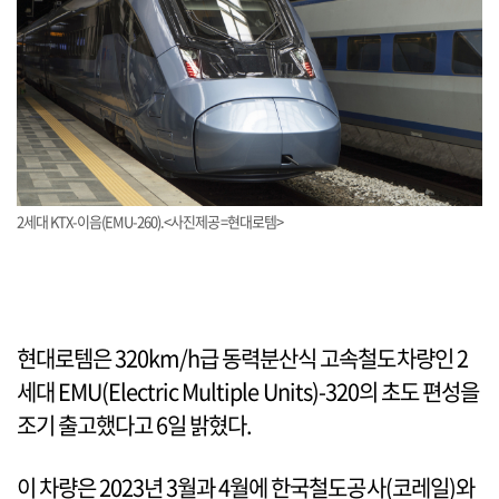
2세대 KTX-이음(EMU-260).<사진제공=현대로템>
현대로템은 320km/h급 동력분산식 고속철도차량인 2
세대 EMU(Electric Multiple Units)-320의 초도 편성을
조기 출고했다고 6일 밝혔다.
이 차량은 2023년 3월과 4월에 한국철도공사(코레일)와