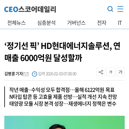
전체뉴스
심층분석
거버넌스
전자
IT
‘정기선 픽’ HD현대에너지솔루션, 연
매출 6000억원 달성할까
김병훈 기자
입력 2026-02-03 07:00:00
작년 매출·수익성 모두 합격점…올해 6122억원 목표
N타입 탑콘 등 고효율 제품 선방…실적 개선 지속 전망
태양광 모듈 시장 본격 성장…재생에너지 정책은 변수