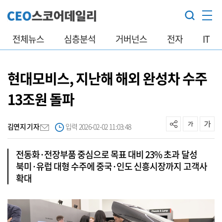
전체뉴스
심층분석
거버넌스
전자
IT
현대모비스, 지난해 해외 완성차 수주
13조원 돌파
김연지 기자
입력 2026-02-02 11:03:48
전동화·전장부품 중심으로 목표 대비 23% 초과 달성
북미·유럽 대형 수주에 중국·인도 신흥시장까지 고객사
확대