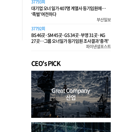
37793회
대기업 오너 일가 407명 계열사 등기임원에…
‘족벌’ 여전하다
부산일보
37792회
BS 46곳·SM 45곳·GS 34곳·부영 31곳·KG
27곳…그룹 오너일가 등기임원 조사결과 '충격'
파이낸셜포스트
CEO's PICK