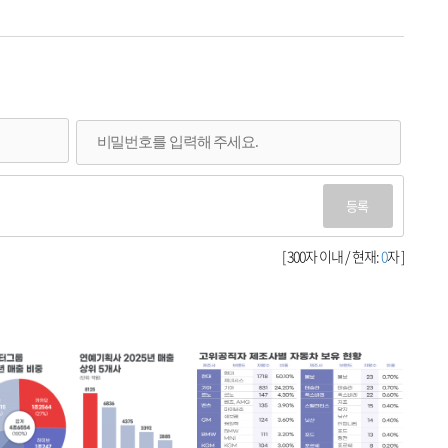
등록
[ 300자 이내 / 현재:
0
자 ]