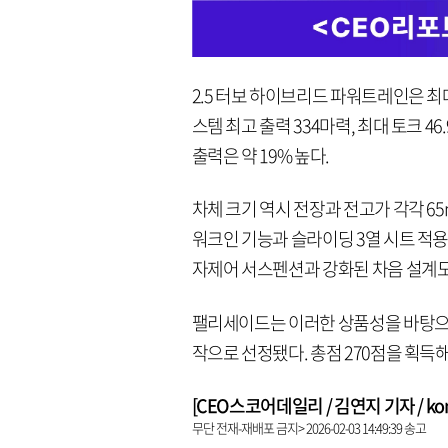
2.5 터보 하이브리드 파워트레인은 최대 복
스템 최고 출력 334마력, 최대 토크 46
출력은 약 19% 높다.
차체 크기 역시 전장과 전고가 각각 65
워크인 기능과 슬라이딩 3열 시트 적용
자제어 서스펜션과 강화된 차음 설계도
팰리세이드는 이러한 상품성을 바탕으로 ‘
작으로 선정됐다. 총점 270점을 획득해
[CEO스코어데일리 / 김연지 기자 / kongz
무단 전재-재배포 금지> 2026-02-03 14:49:39 송고