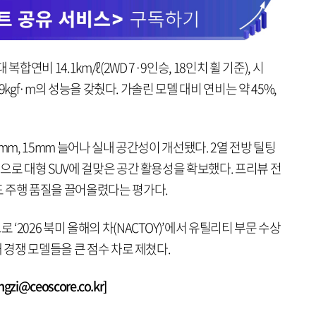
합연비 14.1km/ℓ(2WD 7·9인승, 18인치 휠 기준), 시
.9kgf·m의 성능을 갖췄다. 가솔린 모델 대비 연비는 약 45%,
mm, 15mm 늘어나 실내 공간성이 개선됐다. 2열 전방 틸팅
으로 대형 SUV에 걸맞은 공간 활용성을 확보했다. 프리뷰 전
 주행 품질을 끌어올렸다는 평가다.
2026 북미 올해의 차(NACTOY)’에서 유틸리티 부문 수상
 경쟁 모델들을 큰 점수 차로 제쳤다.
i@ceoscore.co.kr]