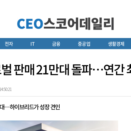
전자
IT
금융
중공업
생활경제
벌 판매 21만대 돌파…연간 
4:50:21
0만대…하이브리드가 성장 견인