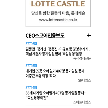
CEO스코어인용보도
37796회
김동관·정기선·정용진·이규호 등 경영 후계자,
핵심 계열사 등기임원 맡아 '책임경영' 앞장
녹색경제신문
37795회
대기업 85곳 오너 일가 407명 등기임원 등재…
이중근 부영 회장 '최다'
SR타임스
37794회
85개 대기업 오너일가 407명 등기임원 등재…
“족벌경영 여전”
스마트타임스