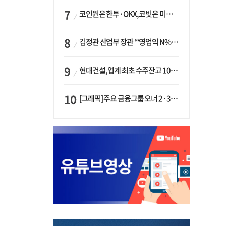
코인원은 한투·OKX, 코빗은 미래에셋…중소 거래소 ‘금융 동맹’ 승부수
김정관 산업부 장관 “‘영업익 N% 성과급’ 지급 반대…주주·투자자 이익 반해”
현대건설, 업계 최초 수주잔고 100조 돌파…하반기 ‘원전’ 수주 드라이브
[그래픽] 주요 금융그룹 오너 2·3세 현황