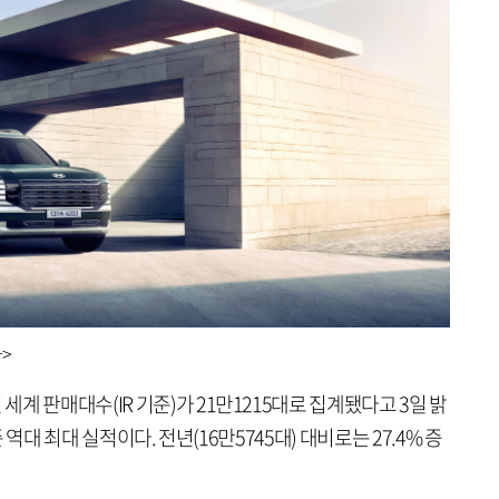
>
계 판매대수(IR 기준)가 21만1215대로 집계됐다고 3일 밝
준 역대 최대 실적이다. 전년(16만5745대) 대비로는 27.4% 증