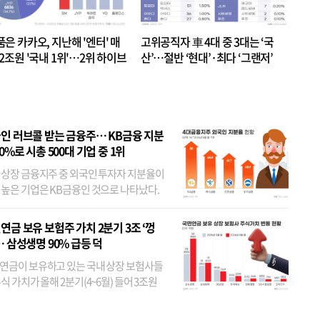
품은 카카오, 지난해 '엔터' 매
고위공직자 車 4대 중 3대는 ‘국
.2조원 '국내 1위'…2위 하이브
산’…절반 ‘현대’·최다 ‘그랜저’
 JYP 순
인 러브콜 받는 금융주… KB금융 지분
80%로 시총 500대 기업 중 1위
 상장 금융지주 중 외국인 투자자 지분율이
 높은 기업은 KB금융인 것으로 나타났다.
 외국인 지분율이 가장 낮은 곳은 메리츠금
었다. 특히 KB금융은 지난달 말 기준 해외
연금 보유 보험주 가치 2분기 3조 ‘껑
투자자 지분율이...
… 삼성생명 90% 급등 덕
연금이 보유하고 있는 국내 상장 보험사들
식 가치가 올해 2분기(4~6월) 들어 3조원
이 불어난 것으로 집계됐다. 삼성생명 주가
이 기간 90% 가까이 치솟으면서 전체 증가분