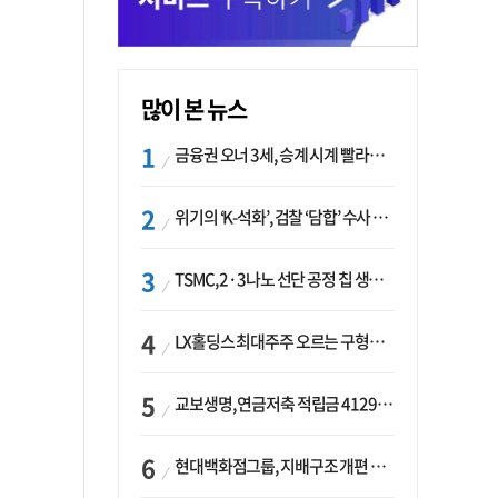
많이 본 뉴스
금융권 오너 3세, 승계 시계 빨라지나…한국투자 ‘속도’·미래에셋·메리츠는 ‘거리두기’
위기의 ‘K-석화’, 검찰 ‘담합’ 수사 착수…“LG·한화·롯데 등 7개 업체, 8개 제품 가격 담합”
TSMC, 2·3나노 선단 공정 칩 생산 가속화…삼성, 파운드리 확장 변수 맞나
LX홀딩스 최대주주 오르는 구형모 사장…계열사 실적 개선 ‘과제’
교보생명, 연금저축 적립금 4129억 증가 ‘1위’…KB라이프는 최대 감소율
현대백화점그룹, 지배구조 개편 작업…지주사 행위제한 요건 해소