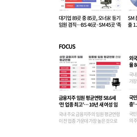
대기업 89곳 중 85곳, 오너家 등기
SM 
임원 겸직…BS 46곳·SM 45곳 ‘족
출 1
벌경영’ 고착화
·3위
FOCUS
외국
율 
국내
가장
반면
융이
국민
금융지주 임원 평균연령 58.6세
기관
충’
‘전 업종 최고’… 10년 새 여성 임
원은 14배 껑충
국민
국내 주요 금융지주의 임원 평균연령
의 주
이 전 업종 가운데 가장 높은 것으로
가까
나타났다. 금융업 특유의 경험 중심 인
가 
사와 내부 승진 문화가 이어지면서 10