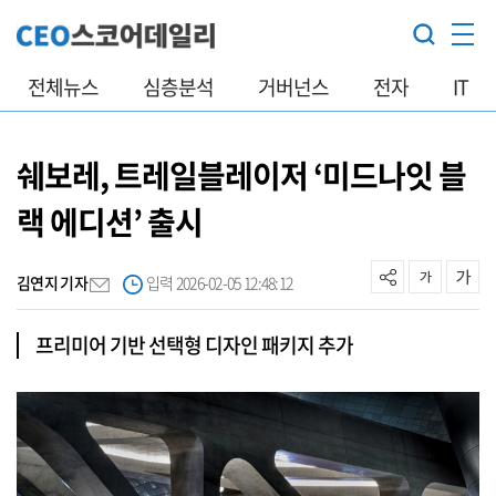
전체뉴스
심층분석
거버넌스
전자
IT
쉐보레, 트레일블레이저 ‘미드나잇 블
랙 에디션’ 출시
김연지 기자
입력 2026-02-05 12:48:12
프리미어 기반 선택형 디자인 패키지 추가