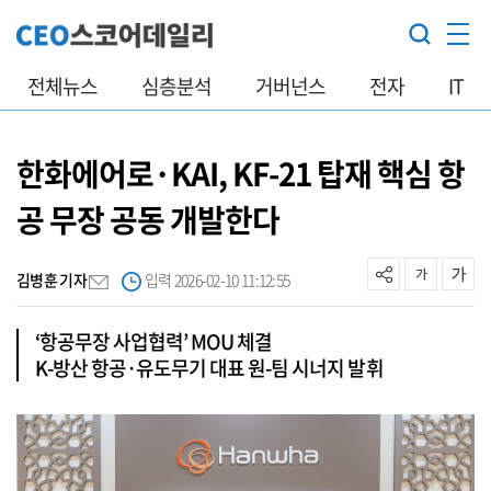
전체뉴스
심층분석
거버넌스
전자
IT
한화에어로·KAI, KF-21 탑재 핵심 항
공 무장 공동 개발한다
김병훈 기자
입력 2026-02-10 11:12:55
‘항공무장 사업협력’ MOU 체결
K-방산 항공·유도무기 대표 원-팀 시너지 발휘