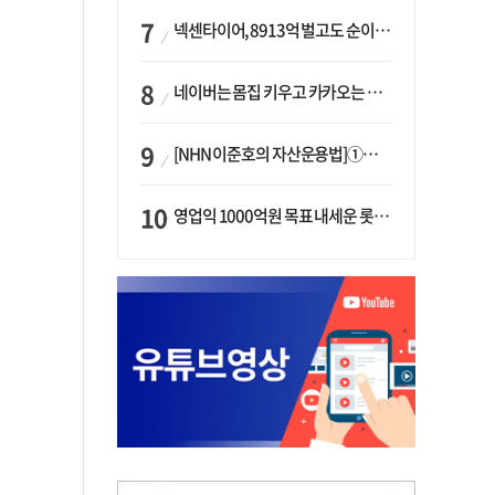
넥센타이어, 8913억 벌고도 순이익 2억…유럽 세부담에 이익 증발
네이버는 몸집 키우고 카카오는 줄였다…‘역대급 실적’에 성장전략은 ‘극과 극’
[NHN 이준호의 자산운용법]①이니시오·JLC ‘부동산’-JLC파트너스 ‘투자’…“부동산 담보대출로 투자재원 확보”
영업익 1000억원 목표 내세운 롯데마트…하반기 ‘오카도’ 시험대