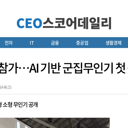
전자
IT
금융
중공업
생활경제
6’ 참가…AI 기반 군집무인기 첫
4:46:15
 소형 무인기 공개