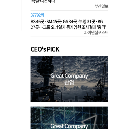
‘족벌’ 여전하다
부산일보
37792회
BS 46곳·SM 45곳·GS 34곳·부영 31곳·KG
27곳…그룹 오너일가 등기임원 조사결과 '충격'
파이낸셜포스트
CEO's PICK