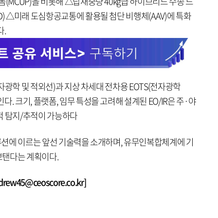
폼(MCUP)을 비롯해 △탑재중량 40kg급 하이브리드 수송 드
D) △미래 도심항공교통에 활용될 첨단 비행체(AAV)에 특화
다.
(전자광학 및 적외선)과 지상 차세대 전차용 EOTS(전자광학
. 크기, 플랫폼, 임무 특성을 고려해 설계된 EO/IR은 주·야
적 탐지/추적이 가능하다
솔루션에 이르는 앞선 기술력을 소개하며, 유무인복합체계에 기
보탠다는 계획이다.
w45@ceoscore.co.kr]