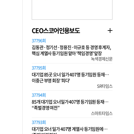
CEO스코어인용보도
37796회
김동관·정기선·정용진·이규호 등 경영 후계자,
핵심 계열사 등기임원 맡아 '책임경영' 앞장
녹색경제신문
37795회
대기업 85곳 오너 일가 407명 등기임원 등재…
이중근 부영 회장 '최다'
SR타임스
37794회
85개 대기업 오너일가 407명 등기임원 등재…
“족벌경영 여전”
스마트타임스
37793회
대기업 오너 일가 407명 계열사 등기임원에…