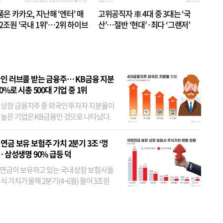
품은 카카오, 지난해 '엔터' 매
고위공직자 車 4대 중 3대는 ‘국
.2조원 '국내 1위'…2위 하이브
산’…절반 ‘현대’·최다 ‘그랜저’
 JYP 순
인 러브콜 받는 금융주… KB금융 지분
80%로 시총 500대 기업 중 1위
 상장 금융지주 중 외국인 투자자 지분율이
 높은 기업은 KB금융인 것으로 나타났다.
 외국인 지분율이 가장 낮은 곳은 메리츠금
었다. 특히 KB금융은 지난달 말 기준 해외
연금 보유 보험주 가치 2분기 3조 ‘껑
투자자 지분율이...
… 삼성생명 90% 급등 덕
연금이 보유하고 있는 국내 상장 보험사들
식 가치가 올해 2분기(4~6월) 들어 3조원
이 불어난 것으로 집계됐다. 삼성생명 주가
이 기간 90% 가까이 치솟으면서 전체 증가분
부분을 책임진 덕...