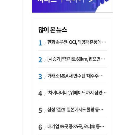
많이 본 뉴스
한화솔루션·OCI, 태양광 훈풍에 실적 개선…美 ‘섹션232’ 최대 변수
[시승기] “전기로 60km, 밟으면 462마력”…볼보 XC60 T8의 두 얼굴
거래소 M&A 새 변수 된 ‘대주주 심사’…네이버·두나무 결합도 영향권
‘차이나머니’, 위메이드 까지 삼켰다… K콘텐츠, 글로벌 확장에도 中 투자 ‘경계령’
삼성 ‘갤Z8’ 일본에서도 물량 동났다…애플 참전 앞두고 선두 수성 ‘시험대’
대기업 89곳 중 85곳, 오너家 등기임원 겸직…BS 46곳·SM 45곳 ‘족벌경영’ 고착화