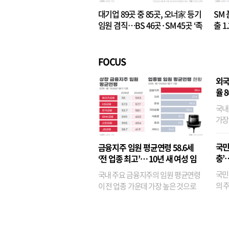
대기업 89곳 중 85곳, 오너家 등기
SM 
임원 겸직…BS 46곳·SM 45곳 ‘족
출 1
벌경영’ 고착화
·3위
FOCUS
외국
율 
국내
가장
반면
융이
국민
금융지주 임원 평균연령 58.6세
기관
충’
‘전 업종 최고’… 10년 새 여성 임
원은 14배 껑충
국민
국내 주요 금융지주의 임원 평균연령
의 주
이 전 업종 가운데 가장 높은 것으로
가까
나타났다. 금융업 특유의 경험 중심 인
가 
사와 내부 승진 문화가 이어지면서 10
의 대
년새 임원의 평균연령이 높아졌으며,