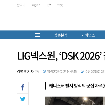
한국어
English
日文
中文
심층분석
거버넌스
LIG넥스원, ‘DSK 202
김병훈 기자
입력 2026-02-25 14:46:15
수정 2026-02-25 1
캐니스터 발사 방식의 군집 자폭형