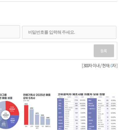
등록
[ 300자 이내 / 현재:
0
자 ]