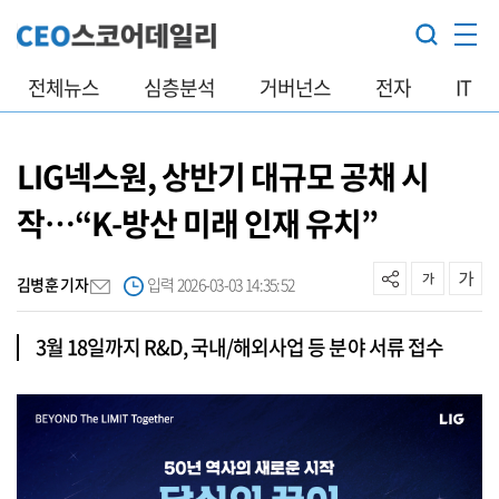
전체뉴스
심층분석
거버넌스
전자
IT
LIG넥스원, 상반기 대규모 공채 시
작…“K-방산 미래 인재 유치”
김병훈 기자
입력 2026-03-03 14:35:52
3월 18일까지 R&D, 국내/해외사업 등 분야 서류 접수