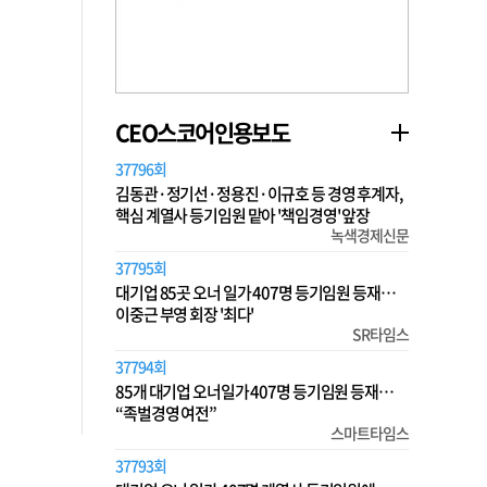
CEO스코어인용보도
37796회
김동관·정기선·정용진·이규호 등 경영 후계자,
핵심 계열사 등기임원 맡아 '책임경영' 앞장
녹색경제신문
37795회
대기업 85곳 오너 일가 407명 등기임원 등재…
이중근 부영 회장 '최다'
SR타임스
37794회
85개 대기업 오너일가 407명 등기임원 등재…
“족벌경영 여전”
스마트타임스
37793회