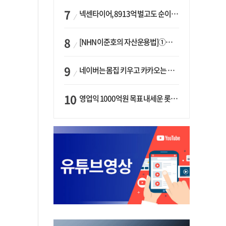
넥센타이어, 8913억 벌고도 순이익 2억…유럽 세부담에 이익 증발
[NHN 이준호의 자산운용법]①이니시오·JLC ‘부동산’-JLC파트너스 ‘투자’…“부동산 담보대출로 투자재원 확보”
네이버는 몸집 키우고 카카오는 줄였다…‘역대급 실적’에 성장전략은 ‘극과 극’
영업익 1000억원 목표 내세운 롯데마트…하반기 ‘오카도’ 시험대