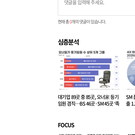
현재 총
0
개의 댓글이 있습니다.
심층분석
대기업 89곳 중 85곳, 오너家 등기
SM 
임원 겸직…BS 46곳·SM 45곳 ‘족
출 1
벌경영’ 고착화
·3위
FOCUS