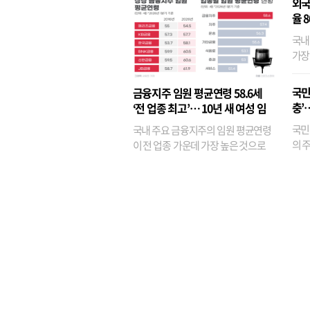
외국
율 
국내
가장
반면
융이
국민
금융지주 임원 평균연령 58.6세
기관
충’
‘전 업종 최고’… 10년 새 여성 임
원은 14배 껑충
국민
국내 주요 금융지주의 임원 평균연령
의 주
이 전 업종 가운데 가장 높은 것으로
가까
나타났다. 금융업 특유의 경험 중심 인
가 
사와 내부 승진 문화가 이어지면서 10
의 대
년새 임원의 평균연령이 높아졌으며,
평균연령이 60대를 기...