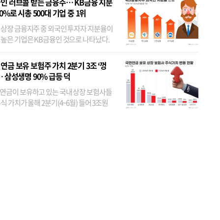
인 러브콜 받는 금융주… KB금융 지분
80%로 시총 500대 기업 중 1위
 상장 금융지주 중 외국인 투자자 지분율이
 높은 기업은 KB금융인 것으로 나타났다.
 외국인 지분율이 가장 낮은 곳은 메리츠금
었다. 특히 KB금융은 지난달 말 기준 해외
연금 보유 보험주 가치 2분기 3조 ‘껑
투자자 지분율이...
… 삼성생명 90% 급등 덕
연금이 보유하고 있는 국내 상장 보험사들
식 가치가 올해 2분기(4~6월) 들어 3조원
이 불어난 것으로 집계됐다. 삼성생명 주가
이 기간 90% 가까이 치솟으면서 전체 증가분
부분을 책임진 덕...