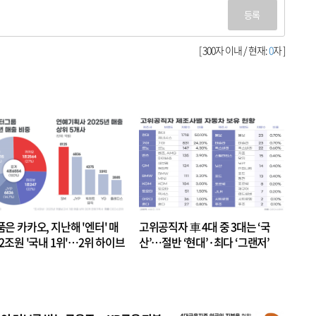
등록
[ 300자 이내 / 현재:
0
자 ]
품은 카카오, 지난해 '엔터' 매
고위공직자 車 4대 중 3대는 ‘국
.2조원 '국내 1위'…2위 하이브
산’…절반 ‘현대’·최다 ‘그랜저’
 JYP 순