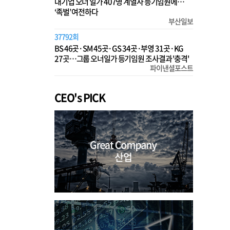
대기업 오너 일가 407명 계열사 등기임원에…
‘족벌’ 여전하다
부산일보
37792회
BS 46곳·SM 45곳·GS 34곳·부영 31곳·KG
27곳…그룹 오너일가 등기임원 조사결과 '충격'
파이낸셜포스트
CEO's PICK