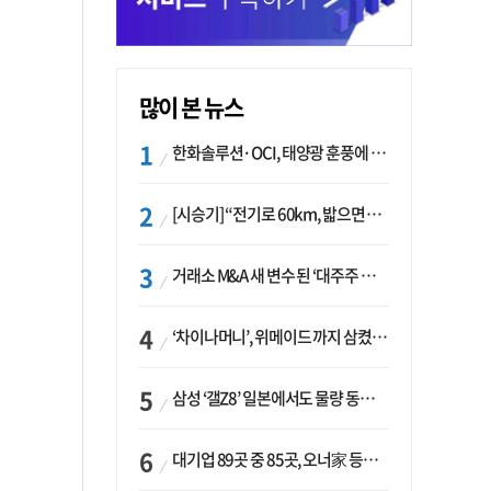
많이 본 뉴스
한화솔루션·OCI, 태양광 훈풍에 실적 개선…美 ‘섹션232’ 최대 변수
[시승기] “전기로 60km, 밟으면 462마력”…볼보 XC60 T8의 두 얼굴
거래소 M&A 새 변수 된 ‘대주주 심사’…네이버·두나무 결합도 영향권
‘차이나머니’, 위메이드 까지 삼켰다… K콘텐츠, 글로벌 확장에도 中 투자 ‘경계령’
삼성 ‘갤Z8’ 일본에서도 물량 동났다…애플 참전 앞두고 선두 수성 ‘시험대’
대기업 89곳 중 85곳, 오너家 등기임원 겸직…BS 46곳·SM 45곳 ‘족벌경영’ 고착화