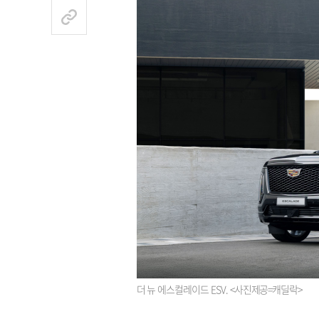
더 뉴 에스컬레이드 ESV. <사진제공=캐딜락>