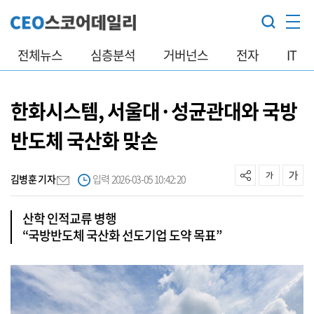
전체뉴스
심층분석
거버넌스
전자
IT
한화시스템, 서울대·성균관대와 국방
반도체 국산화 맞손
김병훈 기자
입력 2026-03-05 10:42:20
산학 인적교류 병행
“국방반도체 국산화 선도기업 도약 목표”