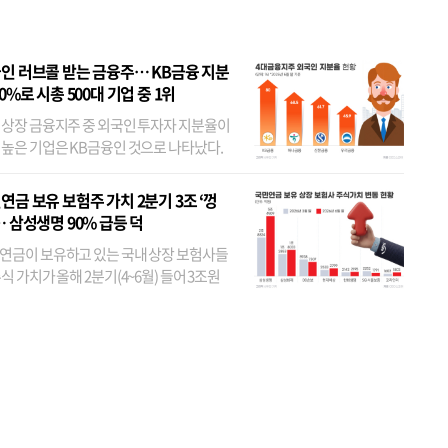
인 러브콜 받는 금융주… KB금융 지분
80%로 시총 500대 기업 중 1위
 상장 금융지주 중 외국인 투자자 지분율이
 높은 기업은 KB금융인 것으로 나타났다.
 외국인 지분율이 가장 낮은 곳은 메리츠금
었다. 특히 KB금융은 지난달 말 기준 해외
연금 보유 보험주 가치 2분기 3조 ‘껑
투자자 지분율이...
… 삼성생명 90% 급등 덕
연금이 보유하고 있는 국내 상장 보험사들
식 가치가 올해 2분기(4~6월) 들어 3조원
이 불어난 것으로 집계됐다. 삼성생명 주가
이 기간 90% 가까이 치솟으면서 전체 증가분
부분을 책임진 덕...