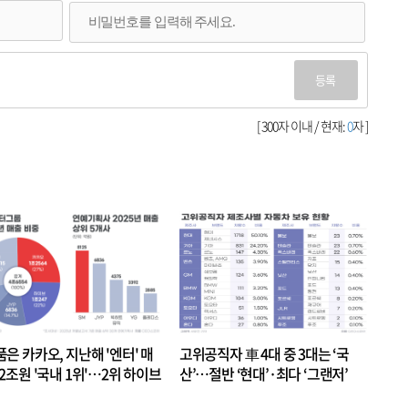
등록
[ 300자 이내 / 현재:
0
자 ]
품은 카카오, 지난해 '엔터' 매
고위공직자 車 4대 중 3대는 ‘국
.2조원 '국내 1위'…2위 하이브
산’…절반 ‘현대’·최다 ‘그랜저’
 JYP 순