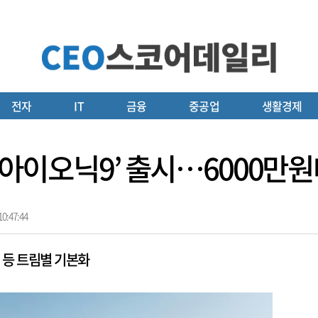
전자
IT
금융
중공업
생활경제
7 아이오닉9’ 출시…6000만
0:47:44
리 등 트림별 기본화