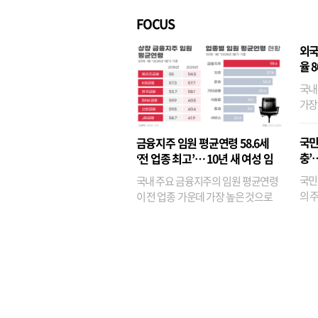
FOCUS
외국
율 
국내
가장
반면
융이
국민
금융지주 임원 평균연령 58.6세
기관
충’
‘전 업종 최고’… 10년 새 여성 임
원은 14배 껑충
국민
국내 주요 금융지주의 임원 평균연령
의 주
이 전 업종 가운데 가장 높은 것으로
가까
나타났다. 금융업 특유의 경험 중심 인
가 
사와 내부 승진 문화가 이어지면서 10
의 대
년새 임원의 평균연령이 높아졌으며,
평균연령이 60대를 기...