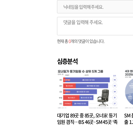
현재 총
0
개의 댓글이 있습니다.
심층분석
대기업 89곳 중 85곳, 오너家 등기
SM 
임원 겸직…BS 46곳·SM 45곳 ‘족
출 1
벌경영’ 고착화
·3위