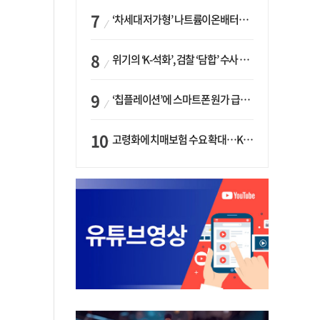
‘차세대 저가형’ 나트륨이온배터리 시대 오나…LG화학·에코프로, 상용화 속도낸다
위기의 ‘K-석화’, 검찰 ‘담합’ 수사 착수…“LG·한화·롯데 등 7개 업체, 8개 제품 가격 담합”
‘칩플레이션’에 스마트폰 원가 급등…삼성전자, ‘엑시노스’ 채택 확대하나
고령화에 치매보험 수요 확대…KB손보·삼성화재가 ‘시장 주도’