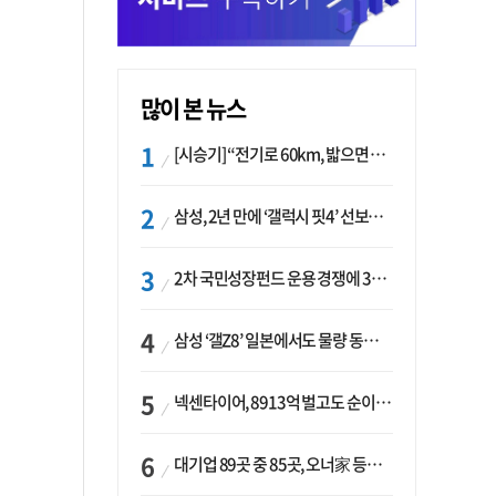
많이 본 뉴스
[시승기] “전기로 60km, 밟으면 462마력”…볼보 XC60 T8의 두 얼굴
삼성, 2년 만에 ‘갤럭시 핏4’ 선보이나…웨어러블 생태계 확장 ‘시동’
2차 국민성장펀드 운용 경쟁에 33개사 몰렸다…신한·하나 등 새 얼굴 대거 합류
삼성 ‘갤Z8’ 일본에서도 물량 동났다…애플 참전 앞두고 선두 수성 ‘시험대’
넥센타이어, 8913억 벌고도 순이익 2억…유럽 세부담에 이익 증발
대기업 89곳 중 85곳, 오너家 등기임원 겸직…BS 46곳·SM 45곳 ‘족벌경영’ 고착화