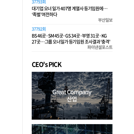
37793회
대기업 오너 일가 407명 계열사 등기임원에…
‘족벌’ 여전하다
부산일보
37792회
BS 46곳·SM 45곳·GS 34곳·부영 31곳·KG
27곳…그룹 오너일가 등기임원 조사결과 '충격'
파이낸셜포스트
CEO's PICK