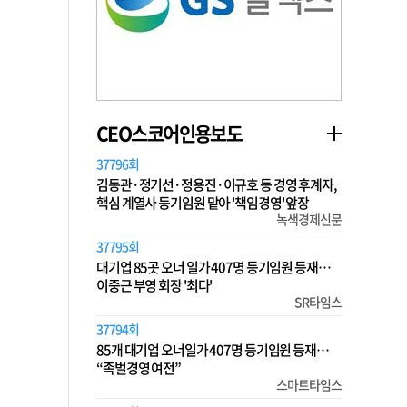
CEO스코어인용보도
37796회
김동관·정기선·정용진·이규호 등 경영 후계자,
핵심 계열사 등기임원 맡아 '책임경영' 앞장
녹색경제신문
37795회
대기업 85곳 오너 일가 407명 등기임원 등재…
이중근 부영 회장 '최다'
SR타임스
37794회
85개 대기업 오너일가 407명 등기임원 등재…
“족벌경영 여전”
스마트타임스