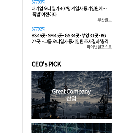
37793회
대기업 오너 일가 407명 계열사 등기임원에…
‘족벌’ 여전하다
부산일보
37792회
BS 46곳·SM 45곳·GS 34곳·부영 31곳·KG
27곳…그룹 오너일가 등기임원 조사결과 '충격'
파이낸셜포스트
CEO's PICK