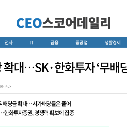
전자
IT
금융
중공업
생활경제
당 확대…SK·한화투자 ‘무배당
8:07:23
두 배당금 확대…시가배당률은 줄어
각…한화투자증권, 경쟁력 확보에 집중