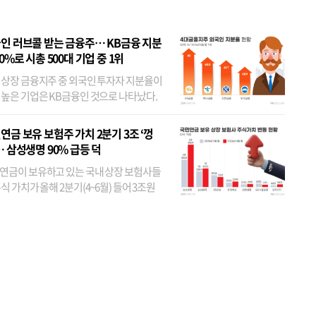
인 러브콜 받는 금융주… KB금융 지분
80%로 시총 500대 기업 중 1위
 상장 금융지주 중 외국인 투자자 지분율이
 높은 기업은 KB금융인 것으로 나타났다.
 외국인 지분율이 가장 낮은 곳은 메리츠금
었다. 특히 KB금융은 지난달 말 기준 해외
연금 보유 보험주 가치 2분기 3조 ‘껑
투자자 지분율이...
… 삼성생명 90% 급등 덕
연금이 보유하고 있는 국내 상장 보험사들
식 가치가 올해 2분기(4~6월) 들어 3조원
이 불어난 것으로 집계됐다. 삼성생명 주가
이 기간 90% 가까이 치솟으면서 전체 증가분
부분을 책임진 덕...