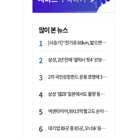
많이 본 뉴스
[시승기] “전기로 60km, 밟으면 462마력”…볼보 XC60 T8의 두 얼굴
삼성, 2년 만에 ‘갤럭시 핏4’ 선보이나…웨어러블 생태계 확장 ‘시동’
2차 국민성장펀드 운용 경쟁에 33개사 몰렸다…신한·하나 등 새 얼굴 대거 합류
삼성 ‘갤Z8’ 일본에서도 물량 동났다…애플 참전 앞두고 선두 수성 ‘시험대’
넥센타이어, 8913억 벌고도 순이익 2억…유럽 세부담에 이익 증발
대기업 89곳 중 85곳, 오너家 등기임원 겸직…BS 46곳·SM 45곳 ‘족벌경영’ 고착화