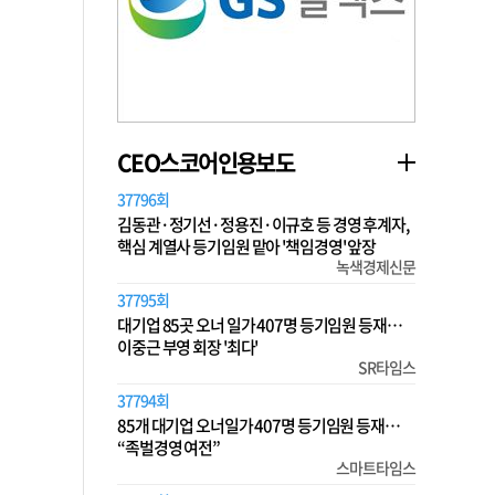
CEO스코어인용보도
37796회
김동관·정기선·정용진·이규호 등 경영 후계자,
핵심 계열사 등기임원 맡아 '책임경영' 앞장
녹색경제신문
37795회
대기업 85곳 오너 일가 407명 등기임원 등재…
이중근 부영 회장 '최다'
SR타임스
37794회
85개 대기업 오너일가 407명 등기임원 등재…
“족벌경영 여전”
스마트타임스