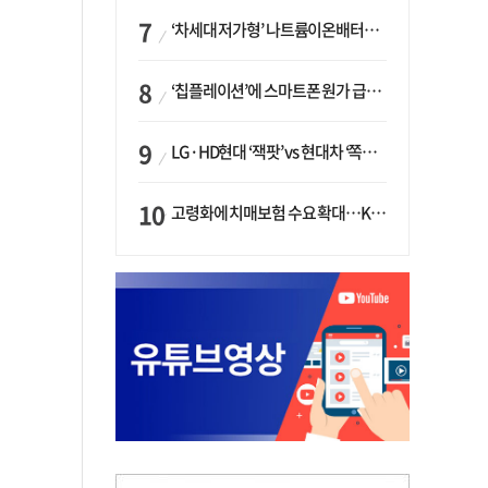
‘차세대 저가형’ 나트륨이온배터리 시대 오나…LG화학·에코프로, 상용화 속도낸다
‘칩플레이션’에 스마트폰 원가 급등…삼성전자, ‘엑시노스’ 채택 확대하나
LG·HD현대 ‘잭팟’ vs 현대차 ‘쪽박’…글로벌 사모펀드, 韓 대기업 투자 ‘희비’
고령화에 치매보험 수요 확대…KB손보·삼성화재가 ‘시장 주도’