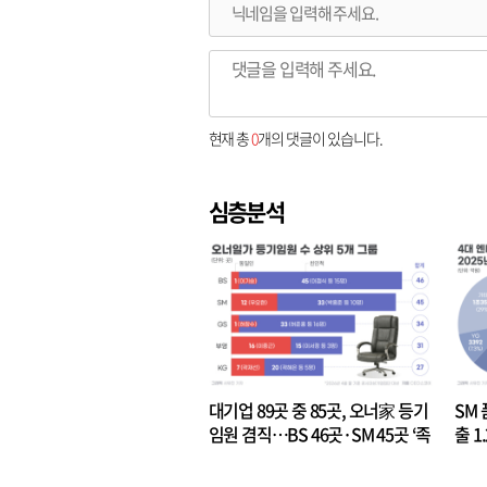
현재 총
0
개의 댓글이 있습니다.
심층분석
대기업 89곳 중 85곳, 오너家 등기
SM 
임원 겸직…BS 46곳·SM 45곳 ‘족
출 1
벌경영’ 고착화
·3위