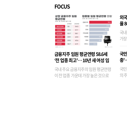
FOCUS
외국
율 
국내
가장
반면
융이
국민
금융지주 임원 평균연령 58.6세
기관
충’
‘전 업종 최고’… 10년 새 여성 임
원은 14배 껑충
국민
국내 주요 금융지주의 임원 평균연령
의 주
이 전 업종 가운데 가장 높은 것으로
가까
나타났다. 금융업 특유의 경험 중심 인
가 
사와 내부 승진 문화가 이어지면서 10
의 대
년새 임원의 평균연령이 높아졌으며,
평균연령이 60대를 기...