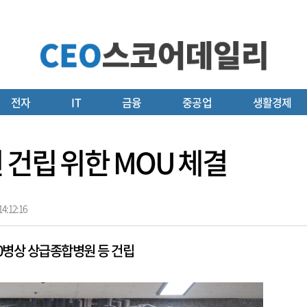
전자
IT
금융
중공업
생활경제
 건립 위한 MOU 체결
4:12:16
0병상 상급종합병원 등 건립