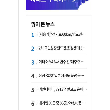
많이 본 뉴스
[시승기] “전기로 60km, 밟으면 462마력”…볼보 XC60 T8의 두 얼굴
2차 국민성장펀드 운용 경쟁에 33개사 몰렸다…신한·하나 등 새 얼굴 대거 합류
거래소 M&A 새 변수 된 ‘대주주 심사’…네이버·두나무 결합도 영향권
삼성 ‘갤Z8’ 일본에서도 물량 동났다…애플 참전 앞두고 선두 수성 ‘시험대’
넥센타이어, 8913억 벌고도 순이익 2억…유럽 세부담에 이익 증발
대기업 89곳 중 85곳, 오너家 등기임원 겸직…BS 46곳·SM 45곳 ‘족벌경영’ 고착화