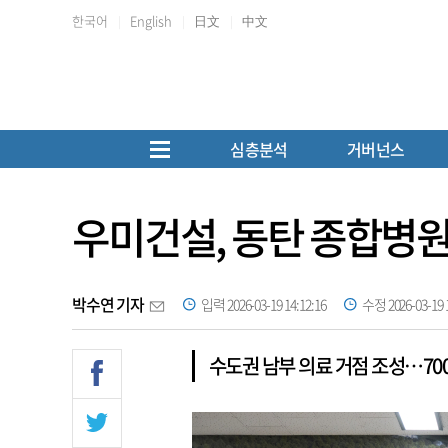
한국어
English
日文
中文
심층분석
거버넌스
우미건설, 동탄 종합병원
박수연 기자
입력 2026-03-19 14:12:16
수정 2026-03-19 1
수도권 남부 의료 거점 조성…70