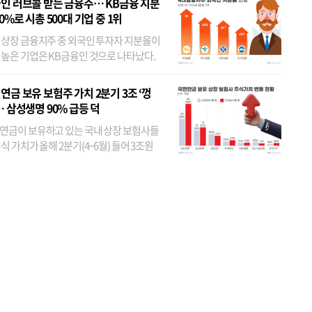
인 러브콜 받는 금융주… KB금융 지분
80%로 시총 500대 기업 중 1위
 상장 금융지주 중 외국인 투자자 지분율이
 높은 기업은 KB금융인 것으로 나타났다.
 외국인 지분율이 가장 낮은 곳은 메리츠금
었다. 특히 KB금융은 지난달 말 기준 해외
연금 보유 보험주 가치 2분기 3조 ‘껑
투자자 지분율이...
… 삼성생명 90% 급등 덕
연금이 보유하고 있는 국내 상장 보험사들
식 가치가 올해 2분기(4~6월) 들어 3조원
이 불어난 것으로 집계됐다. 삼성생명 주가
이 기간 90% 가까이 치솟으면서 전체 증가분
부분을 책임진 덕...