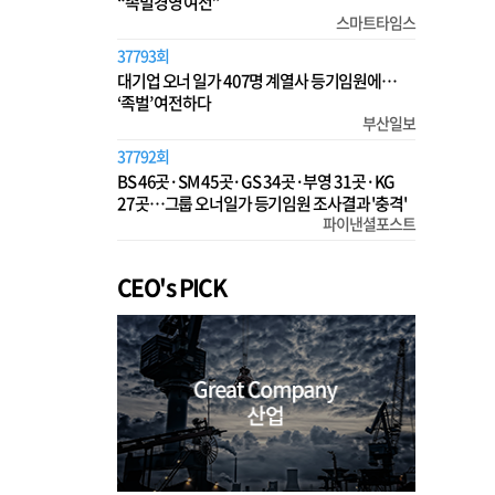
“족벌경영 여전”
스마트타임스
37793회
대기업 오너 일가 407명 계열사 등기임원에…
‘족벌’ 여전하다
부산일보
37792회
BS 46곳·SM 45곳·GS 34곳·부영 31곳·KG
27곳…그룹 오너일가 등기임원 조사결과 '충격'
파이낸셜포스트
CEO's PICK