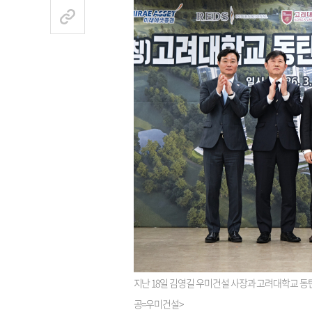
지난 18일 김영길 우미건설 사장과 고려대학교 동
공=우미건설>