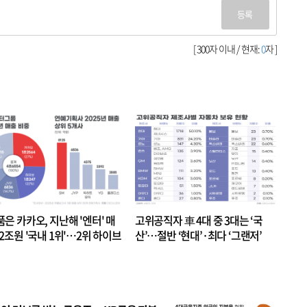
등록
[ 300자 이내 / 현재:
0
자 ]
품은 카카오, 지난해 '엔터' 매
고위공직자 車 4대 중 3대는 ‘국
.2조원 '국내 1위'…2위 하이브
산’…절반 ‘현대’·최다 ‘그랜저’
 JYP 순