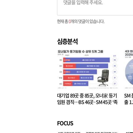
현재 총
0
개의 댓글이 있습니다.
심층분석
대기업 89곳 중 85곳, 오너家 등기
SM 
임원 겸직…BS 46곳·SM 45곳 ‘족
출 1
벌경영’ 고착화
·3위
FOCUS