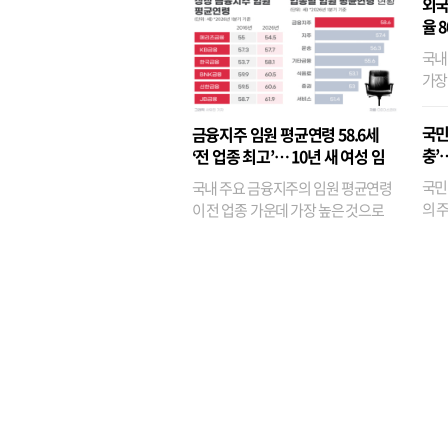
외국
율 
국내
가장
반면
융이
국민
금융지주 임원 평균연령 58.6세
기관
충’
‘전 업종 최고’… 10년 새 여성 임
원은 14배 껑충
국민
국내 주요 금융지주의 임원 평균연령
의 주
이 전 업종 가운데 가장 높은 것으로
가까
나타났다. 금융업 특유의 경험 중심 인
가 
사와 내부 승진 문화가 이어지면서 10
의 대
년새 임원의 평균연령이 높아졌으며,
평균연령이 60대를 기...