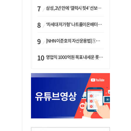
삼성, 2년 만에 ‘갤럭시 핏4’ 선보이나…웨어러블 생태계 확장 ‘시동’
‘차세대 저가형’ 나트륨이온배터리 시대 오나…LG화학·에코프로, 상용화 속도낸다
[NHN 이준호의 자산운용법]①이니시오·JLC ‘부동산’-JLC파트너스 ‘투자’…“부동산 담보대출로 투자재원 확보”
영업익 1000억원 목표 내세운 롯데마트…하반기 ‘오카도’ 시험대