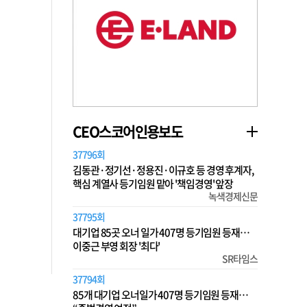
CEO스코어인용보도
37796회
김동관·정기선·정용진·이규호 등 경영 후계자,
핵심 계열사 등기임원 맡아 '책임경영' 앞장
녹색경제신문
37795회
대기업 85곳 오너 일가 407명 등기임원 등재…
이중근 부영 회장 '최다'
SR타임스
37794회
85개 대기업 오너일가 407명 등기임원 등재…