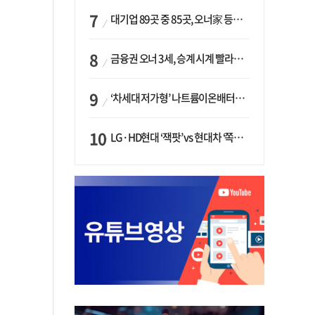
대기업 89곳 중 85곳, 오너家 등기임원 겸직…BS 46곳·SM 45곳 ‘족벌경영’ 고착화
금융권 오너 3세, 승계 시계 빨라지나…한국투자 ‘속도’·미래에셋·메리츠는 ‘거리두기’
‘차세대 저가형’ 나트륨이온배터리 시대 오나…LG화학·에코프로, 상용화 속도낸다
LG·HD현대 ‘잭팟’ vs 현대차 ‘쪽박’…글로벌 사모펀드, 韓 대기업 투자 ‘희비’