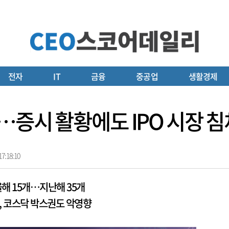
전자
IT
금융
중공업
생활경제
…증시 활황에도 IPO 시장 침체
7:18:10
올해 15개…지난해 35개
화, 코스닥 박스권도 악영향