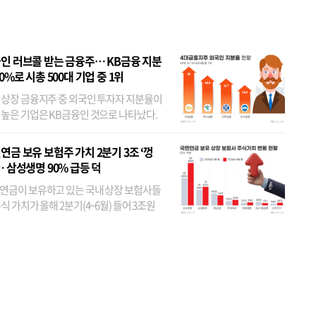
인 러브콜 받는 금융주… KB금융 지분
80%로 시총 500대 기업 중 1위
 상장 금융지주 중 외국인 투자자 지분율이
 높은 기업은 KB금융인 것으로 나타났다.
 외국인 지분율이 가장 낮은 곳은 메리츠금
었다. 특히 KB금융은 지난달 말 기준 해외
연금 보유 보험주 가치 2분기 3조 ‘껑
투자자 지분율이...
… 삼성생명 90% 급등 덕
연금이 보유하고 있는 국내 상장 보험사들
식 가치가 올해 2분기(4~6월) 들어 3조원
이 불어난 것으로 집계됐다. 삼성생명 주가
이 기간 90% 가까이 치솟으면서 전체 증가분
부분을 책임진 덕...