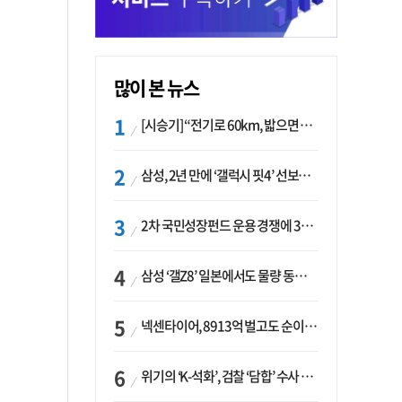
많이 본 뉴스
[시승기] “전기로 60km, 밟으면 462마력”…볼보 XC60 T8의 두 얼굴
삼성, 2년 만에 ‘갤럭시 핏4’ 선보이나…웨어러블 생태계 확장 ‘시동’
2차 국민성장펀드 운용 경쟁에 33개사 몰렸다…신한·하나 등 새 얼굴 대거 합류
삼성 ‘갤Z8’ 일본에서도 물량 동났다…애플 참전 앞두고 선두 수성 ‘시험대’
넥센타이어, 8913억 벌고도 순이익 2억…유럽 세부담에 이익 증발
위기의 ‘K-석화’, 검찰 ‘담합’ 수사 착수…“LG·한화·롯데 등 7개 업체, 8개 제품 가격 담합”