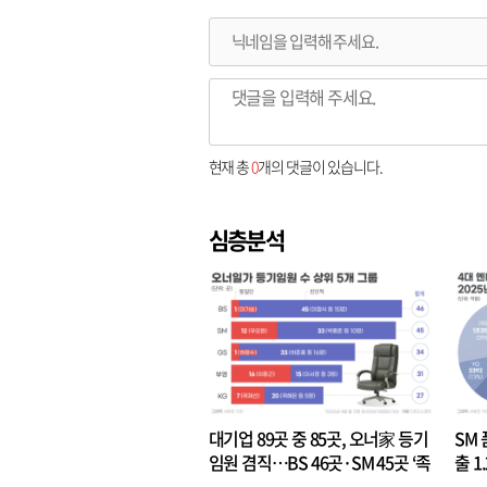
현재 총
0
개의 댓글이 있습니다.
심층분석
대기업 89곳 중 85곳, 오너家 등기
SM 
임원 겸직…BS 46곳·SM 45곳 ‘족
출 1
벌경영’ 고착화
·3위