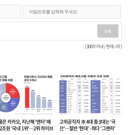
등록
[ 300자 이내 / 현재:
0
자 ]
품은 카카오, 지난해 '엔터' 매
고위공직자 車 4대 중 3대는 ‘국
.2조원 '국내 1위'…2위 하이브
산’…절반 ‘현대’·최다 ‘그랜저’
 JYP 순