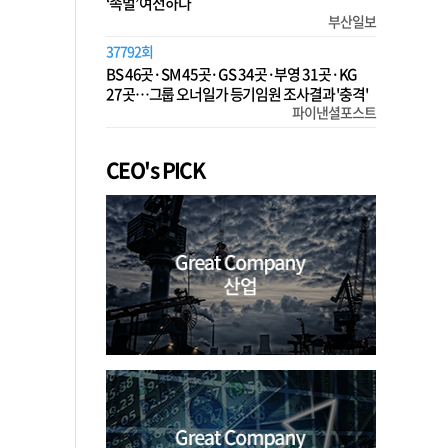
‘족벌’ 여전하다
부산일보
37792회
BS 46곳·SM 45곳·GS 34곳·부영 31곳·KG
27곳…그룹 오너일가 등기임원 조사결과 '충격'
파이낸셜포스트
CEO's PICK