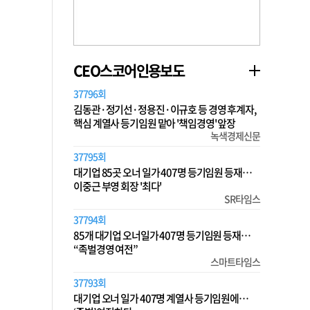
CEO스코어인용보도
37796회
김동관·정기선·정용진·이규호 등 경영 후계자,
핵심 계열사 등기임원 맡아 '책임경영' 앞장
녹색경제신문
37795회
대기업 85곳 오너 일가 407명 등기임원 등재…
이중근 부영 회장 '최다'
SR타임스
37794회
85개 대기업 오너일가 407명 등기임원 등재…
“족벌경영 여전”
스마트타임스
37793회
대기업 오너 일가 407명 계열사 등기임원에…