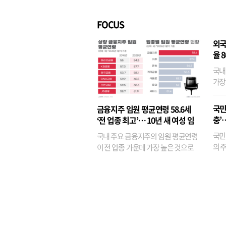
FOCUS
외국
율 
국내
가장
반면
융이
국민
금융지주 임원 평균연령 58.6세
기관
충’
‘전 업종 최고’… 10년 새 여성 임
원은 14배 껑충
국민
국내 주요 금융지주의 임원 평균연령
의 주
이 전 업종 가운데 가장 높은 것으로
가까
나타났다. 금융업 특유의 경험 중심 인
가 
사와 내부 승진 문화가 이어지면서 10
의 대
년새 임원의 평균연령이 높아졌으며,
평균연령이 60대를 기...