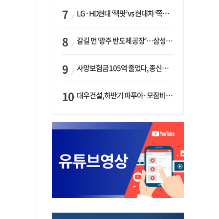
LG·HD현대 ‘잭팟’ vs 현대차 ‘쪽박’…글로벌 사모펀드, 韓 대기업 투자 ‘희비’
갈길 먼 ‘광주 반도체 공장’…삼성·SK, ‘주 52시간제’ 규제 해소 ‘공방’
사망보험금 105억 줄었다, 종신보험·유동화 동시에 ‘주춤’…신한라이프는 401억 급증
대우건설, 하반기 파푸아·모잠비크 LNG 플랜트 수주 가시권…수주목표 27조로 샹향