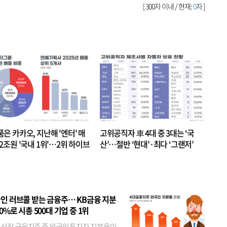
[ 300자 이내 / 현재:
0
자 ]
품은 카카오, 지난해 '엔터' 매
고위공직자 車 4대 중 3대는 ‘국
.2조원 '국내 1위'…2위 하이브
산’…절반 ‘현대’·최다 ‘그랜저’
 JYP 순
인 러브콜 받는 금융주… KB금융 지분
80%로 시총 500대 기업 중 1위
 상장 금융지주 중 외국인 투자자 지분율이