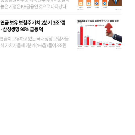
 높은 기업은 KB금융인 것으로 나타났다.
 외국인 지분율이 가장 낮은 곳은 메리츠금
었다. 특히 KB금융은 지난달 말 기준 해외
연금 보유 보험주 가치 2분기 3조 ‘껑
투자자 지분율이...
… 삼성생명 90% 급등 덕
연금이 보유하고 있는 국내 상장 보험사들
식 가치가 올해 2분기(4~6월) 들어 3조원
이 불어난 것으로 집계됐다. 삼성생명 주가
이 기간 90% 가까이 치솟으면서 전체 증가분
부분을 책임진 덕...