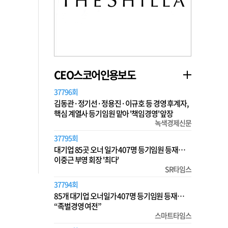
CEO스코어인용보도
37796회
김동관·정기선·정용진·이규호 등 경영 후계자,
핵심 계열사 등기임원 맡아 '책임경영' 앞장
녹색경제신문
37795회
대기업 85곳 오너 일가 407명 등기임원 등재…
이중근 부영 회장 '최다'
SR타임스
37794회
85개 대기업 오너일가 407명 등기임원 등재…
“족벌경영 여전”
스마트타임스