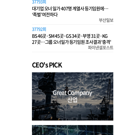
37793회
대기업 오너 일가 407명 계열사 등기임원에…
‘족벌’ 여전하다
부산일보
37792회
BS 46곳·SM 45곳·GS 34곳·부영 31곳·KG
27곳…그룹 오너일가 등기임원 조사결과 '충격'
파이낸셜포스트
CEO's PICK