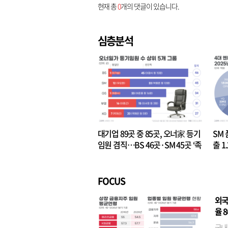
현재 총
0
개의 댓글이 있습니다.
심층분석
대기업 89곳 중 85곳, 오너家 등기
SM 
임원 겸직…BS 46곳·SM 45곳 ‘족
출 1
벌경영’ 고착화
·3위
FOCUS
외국
율 
국내