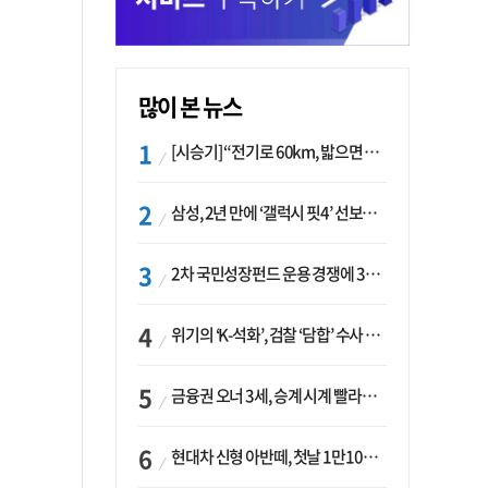
많이 본 뉴스
[시승기] “전기로 60km, 밟으면 462마력”…볼보 XC60 T8의 두 얼굴
삼성, 2년 만에 ‘갤럭시 핏4’ 선보이나…웨어러블 생태계 확장 ‘시동’
2차 국민성장펀드 운용 경쟁에 33개사 몰렸다…신한·하나 등 새 얼굴 대거 합류
위기의 ‘K-석화’, 검찰 ‘담합’ 수사 착수…“LG·한화·롯데 등 7개 업체, 8개 제품 가격 담합”
금융권 오너 3세, 승계 시계 빨라지나…한국투자 ‘속도’·미래에셋·메리츠는 ‘거리두기’
현대차 신형 아반떼, 첫날 1만1094대 계약…역대 최고치 경신