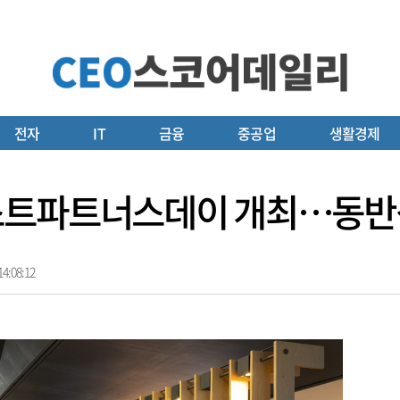
전자
IT
금융
중공업
생활경제
스트파트너스데이 개최…동반
4:08:12