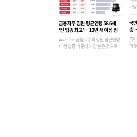
가장
반면
융이
국민
금융지주 임원 평균연령 58.6세
기관
충’
‘전 업종 최고’… 10년 새 여성 임
원은 14배 껑충
국민
국내 주요 금융지주의 임원 평균연령
의 주
이 전 업종 가운데 가장 높은 것으로
가까
나타났다. 금융업 특유의 경험 중심 인
가 
사와 내부 승진 문화가 이어지면서 10
의 대
년새 임원의 평균연령이 높아졌으며,
평균연령이 60대를 기...