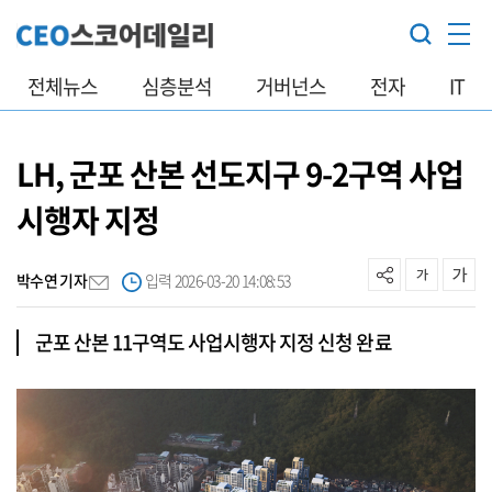
전체뉴스
심층분석
거버넌스
전자
IT
LH, 군포 산본 선도지구 9-2구역 사업
시행자 지정
박수연 기자
입력 2026-03-20 14:08:53
군포 산본 11구역도 사업시행자 지정 신청 완료