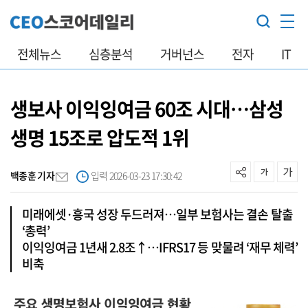
전체뉴스
심층분석
거버넌스
전자
IT
생보사 이익잉여금 60조 시대…삼성
생명 15조로 압도적 1위
백종훈 기자
입력 2026-03-23 17:30:42
미래에셋·흥국 성장 두드러져…일부 보험사는 결손 탈출
‘총력’
이익잉여금 1년새 2.8조↑…IFRS17 등 맞물려 ‘재무 체력’
비축