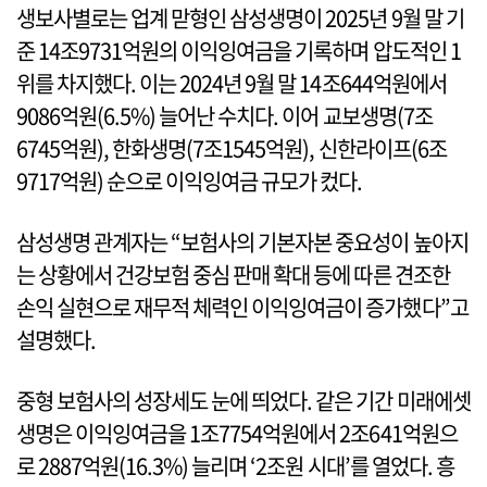
생보사별로는 업계 맏형인 삼성생명이 2025년 9월 말 기
준 14조9731억원의 이익잉여금을 기록하며 압도적인 1
위를 차지했다. 이는 2024년 9월 말 14조644억원에서
9086억원(6.5%) 늘어난 수치다. 이어 교보생명(7조
6745억원), 한화생명(7조1545억원), 신한라이프(6조
9717억원) 순으로 이익잉여금 규모가 컸다.
삼성생명 관계자는 “보험사의 기본자본 중요성이 높아지
는 상황에서 건강보험 중심 판매 확대 등에 따른 견조한
손익 실현으로 재무적 체력인 이익잉여금이 증가했다”고
설명했다.
중형 보험사의 성장세도 눈에 띄었다. 같은 기간 미래에셋
생명은 이익잉여금을 1조7754억원에서 2조641억원으
로 2887억원(16.3%) 늘리며 ‘2조원 시대’를 열었다. 흥