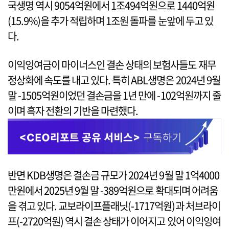
국생명 역시 9054억원에서 1조494억원으로 1440억원
(15.9%)을 추가 적립하며 1조원 돌파를 눈앞에 두고 있
다.
이익잉여금이 마이너스인 결손 상태의 보험사들도 재무
정상화에 속도를 내고 있다. 특히 ABL생명은 2024년 9월
말 -1505억원이었던 결손금을 1년 만에 -102억원까지 줄
이며 흑자 전환의 기반을 마련했다.
반면 KDB생명은 결손금 규모가 2024년 9월 말 1억4000
만원에서 2025년 9월 말 -389억원으로 확대되며 어려움
을 겪고 있다. 교보라이프플래닛(-1717억원)과 처브라이
프(-2720억원) 역시 결손 상태가 이어지고 있어 이익잉여